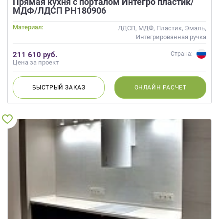
Прямая кухня с порталом Интегро пластик/
данных.
МДФ/ЛДСП РН180906
Материал:
ЛДСП, МДФ, Пластик, Эмаль,
Интегрированная ручка
211 610 руб.
Страна:
Цена за проект
БЫСТРЫЙ
ЗАКАЗ
ОНЛАЙН
РАСЧЕТ