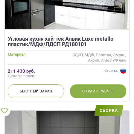
Угловая кухня хай-тек Алвик Luxe metallo
пластик/МДФ/ЛДСП РД180101
Материал:
ЛДСП, МДФ, Пластик, Эмаль,
Акрил, Alvic / УФ лак,
Интегрированная ручка,
211 430 руб.
Страна:
Глянцевые
Цена за проект
БЫСТРЫЙ
ЗАКАЗ
ОНЛАЙН
РАСЧЕТ
СБОРКА