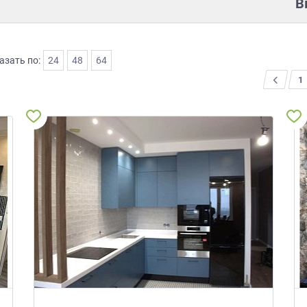
В
азать по:
24
48
64
<
1