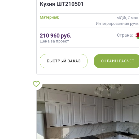
данных.
Кухня ШТ210501
Материал:
МДФ, Эмал
Интегрированная ручк
Матов
210 960 руб.
Страна:
Цена за проект
БЫСТРЫЙ
ЗАКАЗ
ОНЛАЙН
РАСЧЕТ