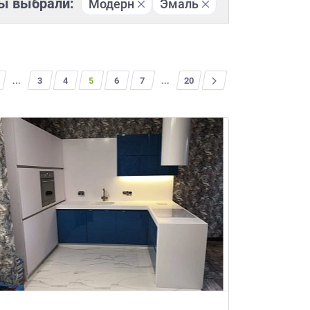
ы выбрали:
Модерн
Эмаль
...
3
4
5
6
7
...
>
20