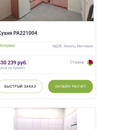
Кухня РА221004
атериал:
МДФ, Эмаль, Матовые
×
робки?
×
330 239 руб.
леко от
Страна:
ена за проект
БЫСТРЫЙ
ЗАКАЗ
ОНЛАЙН
РАСЧЕТ
ещение, подготовит
 для строителей
вы не купите мебель.
50 000 т.р.
уется?