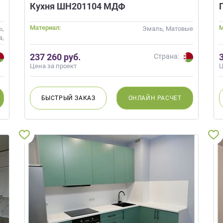
Кухня ШН201104 МДФ
Материал:
М
ь,
Эмаль, Матовые
а,
ые
237 260 руб.
Страна:
Цена за проект
Ц
БЫСТРЫЙ
ЗАКАЗ
ОНЛАЙН
РАСЧЕТ