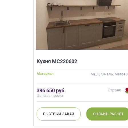
Приш
Выездно
Кухня МС220602
с образ
Нажим
Материал:
МДФ, Эмаль, Матов
396 650 руб.
Страна:
Цена за проект
БЫСТРЫЙ
ЗАКАЗ
ОНЛАЙН
РАСЧЕТ