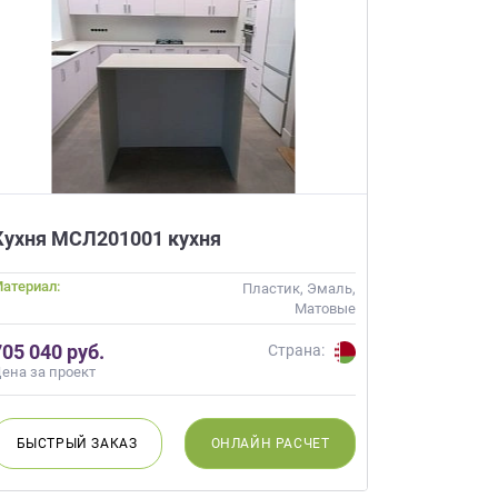
ачественную мебель не
бель на
АЙНЕРА
 вы даете
Согласие на
 а также
Согласие на
ых метрическими
ях Политики обработки
Кухня МСЛ201001 кухня
ных.
ьности
атериал:
Пластик, Эмаль,
Матовые
705 040 руб.
Страна:
ена за проект
БЫСТРЫЙ
ЗАКАЗ
ОНЛАЙН
РАСЧЕТ