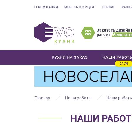
О КОМПАНИИ
МЕБЕЛЬ В КРЕДИТ
СЕРВИС
РАСП
Заказать дизайн 
расчет
бесплатн
Оставьте
ваши
контактные
КУХНИ НА ЗАКАЗ
НАШИ РАБОТ
данные
2174
Мы
свяжемся
с
вами
в
Главная
Наши работы
Наши работы
ближайшее
время
НАШИ РАБОТ
и
ответим
на