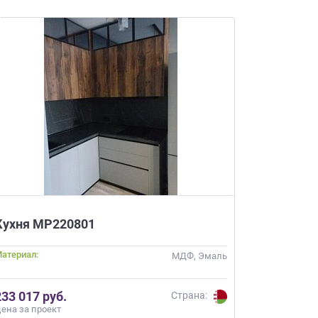
Кухня МР220801
атериал:
МДФ, Эмаль
233 017 руб.
Страна:
ена за проект