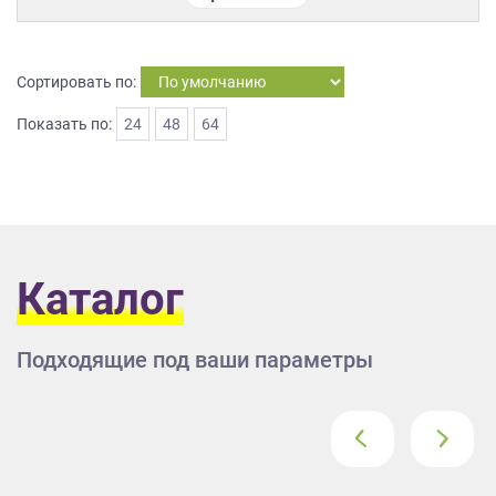
на
обработку
персональных
Сортировать по:
данных
,
а
Показать по:
24
48
64
также
Согласие
на
обработку
персональных
данных
метрическими
Каталог
программами
в
порядке
Подходящие под ваши параметры
и
на
условиях
‹
›
Политики
обработки
персональных