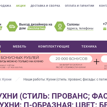
РОДАЖА
АКЦИИ
ДОСТАВКА И СБОРКА
ОПЛАТА И ГАРАНТИИ
КОНТ
+7
Салоны
и
Выезд дизайнера на
о
дом
бесплатно
Адреса, телефоны
Ы
МЕБЕЛЬ
КОМПЛЕКТУЮЩИЕ
ТЕХНИКА
: Кухни
Наши работы: Кухни (стиль: прованс; фасады: с патин
ХНИ (СТИЛЬ: ПРОВАНС; ФА
ХНИ: П-ОБРАЗНАЯ; ЦВЕТ: Б