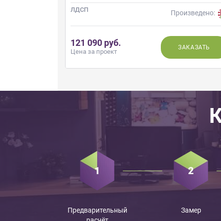
ЛДСП
изведено:
Произведено:
121 090 руб.
АКАЗАТЬ
ЗАКАЗАТЬ
Цена за проект
К
Предварительный
Замер
расчёт