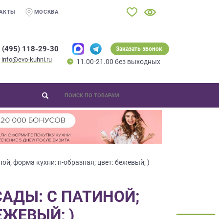
АКТЫ
МОСКВА
 (495) 118-29-30
Заказать звонок
info@evo-kuhni.ru
11.00-21.00 без выходных
ой; форма кухни: п-образная; цвет: бежевый; )
САДЫ: С ПАТИНОЙ;
ЕЖЕВЫЙ; )