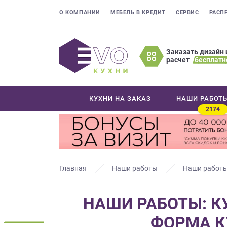
О КОМПАНИИ
МЕБЕЛЬ В КРЕДИТ
СЕРВИС
РАСП
Заказать дизайн 
расчет
бесплатн
Оставьте
ваши
контактные
КУХНИ НА ЗАКАЗ
НАШИ РАБОТ
данные
2174
Мы
свяжемся
с
вами
в
Главная
Наши работы
Наши работы
ближайшее
время
НАШИ РАБОТЫ: КУ
и
ответим
ФОРМА КУ
на