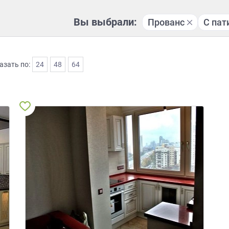
Вы выбрали:
Прованс
С пат
азать по:
24
48
64