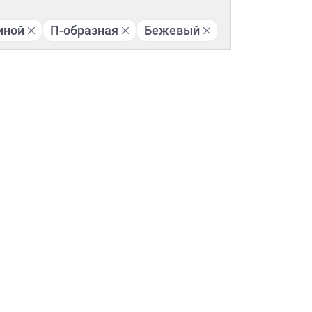
иной
П-образная
Бежевый