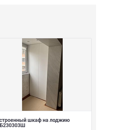
строенный шкаф на лоджию
Кладовая 
Б230303Ш
РТ210904