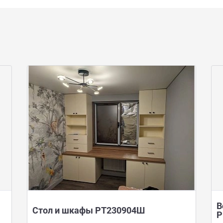
В
Стол и шкафы РТ230904Ш
Р