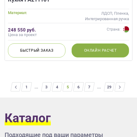
Материал:
ЛДСП, Пленка,
Интегрированная ручка
248 550 руб.
Страна:
Цена за проект
БЫСТРЫЙ
ЗАКАЗ
ОНЛАЙН
РАСЧЕТ
<
1
...
3
4
5
6
7
...
>
29
Каталог
Подходящие под ваши параметры