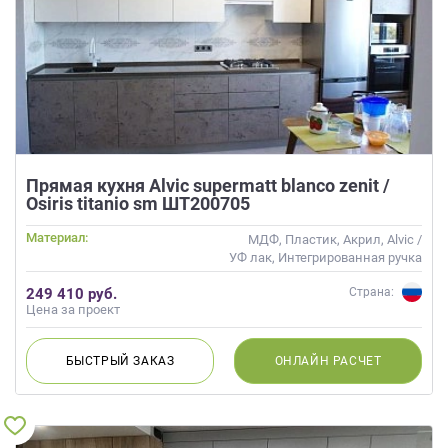
Прямая кухня Alvic supermatt blanco zenit /
Osiris titanio sm ШТ200705
Материал:
МДФ, Пластик, Акрил, Alvic /
УФ лак, Интегрированная ручка
249 410 руб.
Страна:
Цена за проект
БЫСТРЫЙ
ЗАКАЗ
ОНЛАЙН
РАСЧЕТ