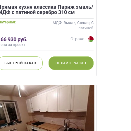
Прямая кухня классика Париж эмаль/
МДФ с патиной серебро 310 см
атериал:
МДФ, Эмаль, Стекло, С
патиной
166 930 руб.
Страна:
ена за проект
БЫСТРЫЙ
ЗАКАЗ
ОНЛАЙН
РАСЧЕТ