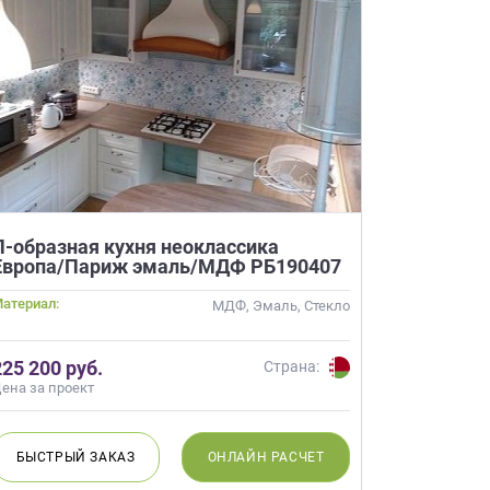
ачественную мебель не
бель на
АЙНЕРА
 вы даете
Согласие на
 а также
Согласие на
ых метрическими
ях Политики обработки
ных.
П-образная кухня неоклассика
Европа/Париж эмаль/МДФ РБ190407
ьности
атериал:
МДФ, Эмаль, Стекло
225 200 руб.
Страна:
ена за проект
БЫСТРЫЙ
ЗАКАЗ
ОНЛАЙН
РАСЧЕТ