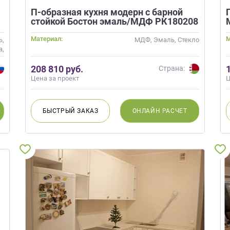
П-образная кухня модерн с барной
стойкой Бостон эмаль/МДФ РК180208
Материал:
М
ь,
МДФ, Эмаль, Стекло
а,
ло
208 810 руб.
Страна:
Цена за проект
Ц
БЫСТРЫЙ
ЗАКАЗ
ОНЛАЙН
РАСЧЕТ