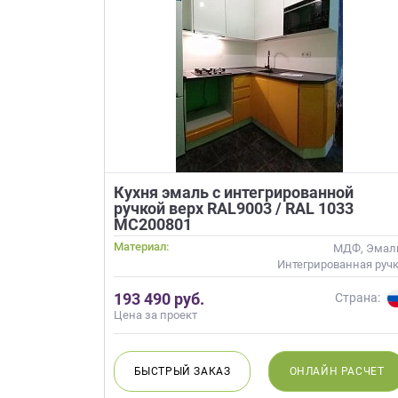
Приш
Выездно
Кухня эмаль с интегрированной
ручкой верх RAL9003 / RAL 1033
с образ
Нажим
МС200801
Материал:
МДФ, Эмал
Интегрированная руч
193 490 руб.
Страна:
Цена за проект
БЫСТРЫЙ
ЗАКАЗ
ОНЛАЙН
РАСЧЕТ