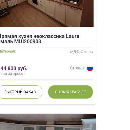
Прямая кухня неоклассика Laura
эмаль МШ200903
×
атериал:
МДФ, Эмаль
робки?
×
леко от
144 800 руб.
Страна:
ена за проект
ещение, подготовит
БЫСТРЫЙ
ЗАКАЗ
ОНЛАЙН
РАСЧЕТ
 для строителей
вы не купите мебель.
50 000 т.р.
уется?