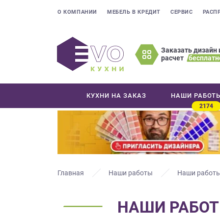
О КОМПАНИИ
МЕБЕЛЬ В КРЕДИТ
СЕРВИС
РАСП
Заказать дизайн 
расчет
бесплатн
Оставьте
ваши
контактные
КУХНИ НА ЗАКАЗ
НАШИ РАБОТ
данные
2174
Мы
свяжемся
с
вами
в
ближайшее
Главная
Наши работы
Наши работы
время
и
НАШИ РАБОТ
ответим
на