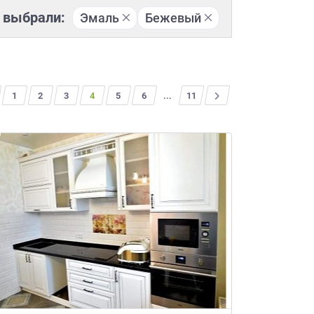
 выбрали:
Эмаль
Бежевый
1
2
3
4
5
6
...
>
11