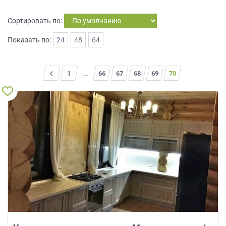
на
обработку
Сортировать по:
персональных
данных
,
Показать по:
24
48
64
а
также
Согласие
<
1
...
66
67
68
69
70
на
обработку
персональных
данных
метрическими
программами
в
порядке
и
на
условиях
Политики
обработки
персональных