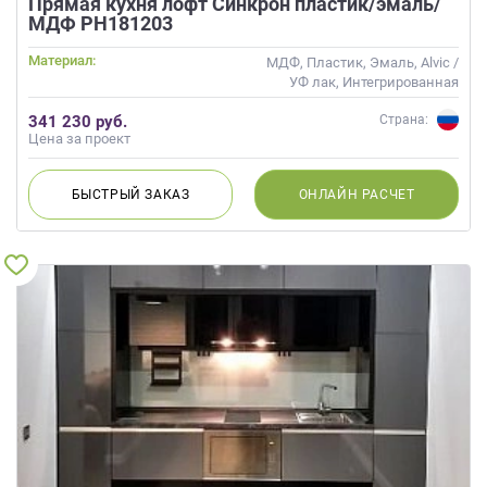
Прямая кухня лофт Синкрон пластик/эмаль/
данных.
МДФ РН181203
Материал:
МДФ, Пластик, Эмаль, Alvic /
УФ лак, Интегрированная
ручка, Матовые
341 230 руб.
Страна:
Цена за проект
БЫСТРЫЙ
ЗАКАЗ
ОНЛАЙН
РАСЧЕТ