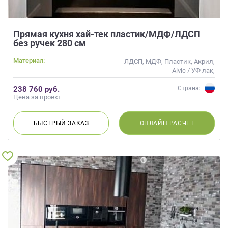
Прямая кухня хай-тек пластик/МДФ/ЛДСП
без ручек 280 см
Материал:
ЛДСП, МДФ, Пластик, Акрил,
Alvic / УФ лак,
Интегрированная ручка,
238 760 руб.
Страна:
Глянцевые
Цена за проект
БЫСТРЫЙ
ЗАКАЗ
ОНЛАЙН
РАСЧЕТ