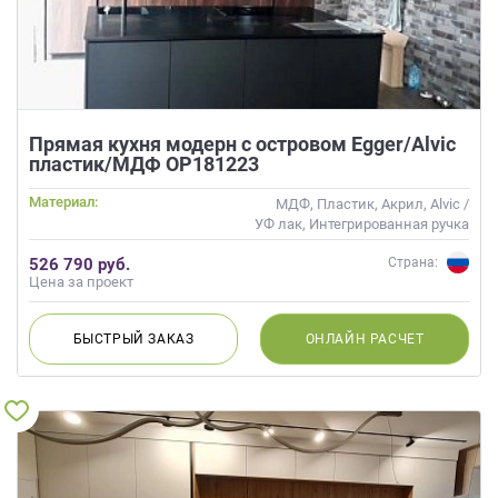
Прямая кухня модерн с островом Egger/Alvic
пластик/МДФ ОР181223
Материал:
МДФ, Пластик, Акрил, Alvic /
УФ лак, Интегрированная ручка
526 790 руб.
Страна:
Цена за проект
БЫСТРЫЙ
ЗАКАЗ
ОНЛАЙН
РАСЧЕТ