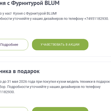
ня с Фурнитурой BLUM
о у нас! Кухня с Фурнитурой BLUM!
бности уточняйте у наших дизайнеров по телефону +74951182930.
Нет времени? П
Наши салоны да
Не нашли нужную модель
вас?
Подробнее
УЧАВСТВОВАТЬ В АКЦИИ
или фасад мебели?
Дизайнер приедет к вам, замерит пом
дизайн-проект и предоставит чертежи
Разработаем и изготовим мебель любой сложности! Возможно
изготовление образца модели перед заказом
совершенно
БЕСПЛАТНО*
. Даже если 
ника в подарок
*минимальная стоимость проекта от 1
Что от вас треб
о до 31 мая 2026 года при покупке кухни модель техники в подарок
бор. Подробности уточняйте у наших дизайнеров по телефону
1182930.
Просто заполните форму и получите к
выходя из дома.
лите эскиз/фото
Согласуем фабричный
Изготовим вашу ме
чертеж
фабрике