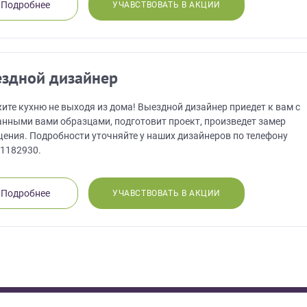
Что от вас требуется?
Подробнее
УЧАВСТВОВАТЬ В АКЦИИ
ПРИГЛАСИТЬ ДИЗ
Просто заполните форму и получите качественную мебель не
Нажимая на кнопку "Отправить",
выходя из дома.
обработку персональных данных
,
обработку персональных данн
здной дизайнер
программами
в порядке и на услови
ЗАКАЗАТЬ РАСЧЕТ
й дизайнер
персональных дан
цами
ая на кнопку “Отправить”, вы принимаете условия
Политики конфиденциал
ите кухню не выходя из дома! Выездной дизайнер приедет к вам с
нными вами образцами, подготовит проект, произведет замер
ения. Подробности уточняйте у наших дизайнеров по телефону
1182930.
Подробнее
УЧАВСТВОВАТЬ В АКЦИИ