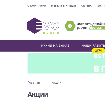
О КОМПАНИИ
МЕБЕЛЬ В КРЕДИТ
СЕРВИС
РАСП
Заказать дизайн 
расчет
бесплатн
Оставьте
ваши
контактные
КУХНИ НА ЗАКАЗ
НАШИ РАБОТ
данные
2174
Мы
свяжемся
с
вами
в
ближайшее
Главная
Акции
время
Акции
и
ответим
на