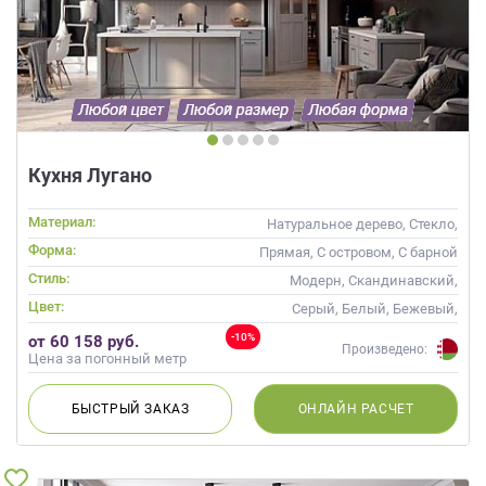
Кухня Лугано
Материал:
Натуральное дерево, Стекло,
Массив
Форма:
Прямая, С островом, С барной
стойкой
Стиль:
Модерн, Скандинавский,
Неоклассика, Современные
Цвет:
Серый, Белый, Бежевый,
Слоновая кость, Кремовый,
-10%
от 60 158 руб.
Капучино, Белый верх темный
Произведено:
Цена за погонный метр
низ
БЫСТРЫЙ
ЗАКАЗ
ОНЛАЙН
РАСЧЕТ