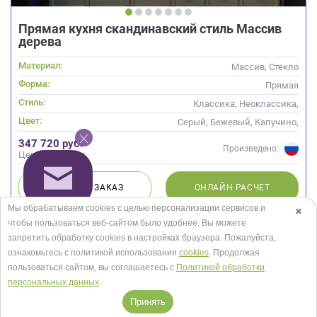
Прямая кухня скандинавский стиль Массив
дерева
Материал:
Массив, Стекло
Форма:
Прямая
Стиль:
Классика, Неоклассика,
Скандинавский
Цвет:
Серый, Бежевый, Капучино,
Кремовый
347 720 руб.
Произведено:
Цена за проект
БЫСТРЫЙ
ЗАКАЗ
ОНЛАЙН
РАСЧЕТ
Мы обрабатываем cookies с целью персонализации сервисов и
✖
чтобы пользоваться веб-сайтом было удобнее. Вы можете
запретить обработку сookies в настройках браузера. Пожалуйста,
ознакомьтесь с политикой использования
cookies
. Продолжая
пользоваться сайтом, вы соглашаетесь с
Политикой обработки
персональных данных
.
Принять