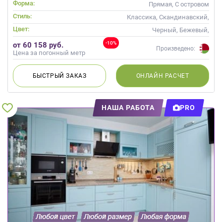
Массив
Форма:
Прямая, С островом
Стиль:
Классика, Скандинавский,
Неоклассика, Современные
Цвет:
Черный, Бежевый,
Коричневый, Капучино
-10%
от 60 158 руб.
Произведено:
Цена за погонный метр
БЫСТРЫЙ
ЗАКАЗ
ОНЛАЙН
РАСЧЕТ
НАША РАБОТА
PRO