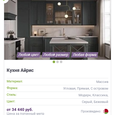
данных.
Кухня Айрис
Материал:
Массив
Форма:
Угловая, Прямая, С островом
Стиль:
Модерн, Классика,
Скандинавский, Неоклассика,
Цвет:
Серый, Бежевый
Современные
от 34 440 руб.
Произведено:
Цена за погонный метр