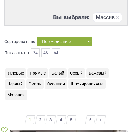
на
обработку
Вы выбрали:
Массив
персональных
данных
,
а
также
Согласие
Сортировать по:
на
Показать по:
24
48
64
обработку
персональных
данных
метрическими
Угловые
Прямые
Белый
Серый
Бежевый
программами
Черный
Эмаль
Экошпон
Шпонированные
в
порядке
Матовая
и
на
условиях
Политики
1
2
3
4
5
...
>
6
обработки
персональных