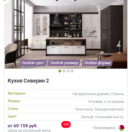
Кухня Северин 2
Материал:
Натуральное дерево, Стекло,
Массив
Форма:
Угловая, С островом
Стиль:
Классика, Скандинавский,
Неоклассика
Цвет:
Белый, Слоновая кость,
Коричневый
-10%
от 60 158 руб.
Произведено:
Цена за погонный метр