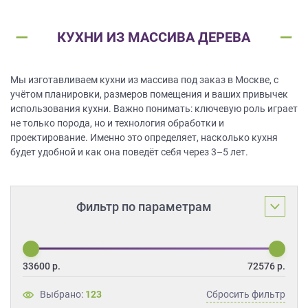
ЗАКАЗАТЬ РАСЧЕТ
все
качественную мебель не выходя из
дома.
вопросы!
Нажимая на кнопку “Отправить”, вы
КУХНИ ИЗ МАССИВА ДЕРЕВА
принимаете условия
Политики
Ваше
конфиденциальности
имя
ПРИГЛАСИТЬ ДИЗАЙНЕРА
Мы изготавливаем кухни из массива под заказ в Москве, с
учётом планировки, размеров помещения и ваших привычек
Ваш
Нажимая на кнопку "Отправить", вы
использования кухни. Важно понимать: ключевую роль играет
телефон*
даете
Согласие на обработку
не только порода, но и технология обработки и
персональных данных
, а также
Согласие на обработку персональных
проектирование. Именно это определяет, насколько кухня
данных метрическими программами
в
будет удобной и как она поведёт себя через 3–5 лет.
порядке и на условиях Политики
править
обработки персональных данных.
заявку
Фильтр по параметрам
Нажимая
на
кнопку
"Отправить",
33600
р.
72576
р.
вы
даете
Выбрано:
123
Сбросить фильтр
Согласие