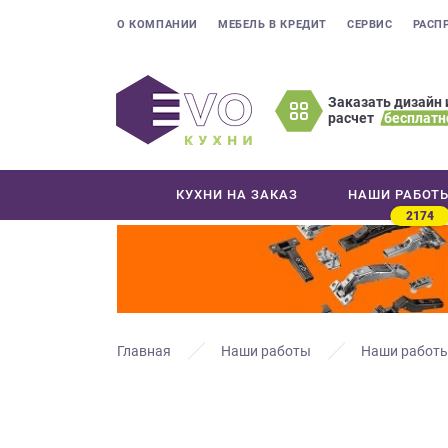
О КОМПАНИИ
МЕБЕЛЬ В КРЕДИТ
СЕРВИС
РАСП
Заказать дизайн 
расчет
бесплатн
Оставьте
ваши
контактные
КУХНИ НА ЗАКАЗ
НАШИ РАБОТ
данные
2174
Мы
свяжемся
с
вами
в
ближайшее
Главная
Наши работы
Наши работы
время
и
ответим
на