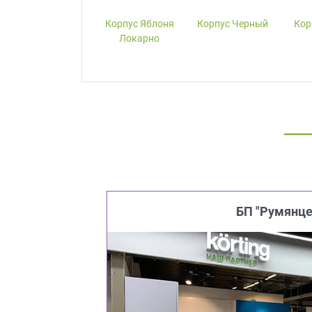
Корпус W1000-
Корпус Яблоня
Корпус Черный
Кор
ST19 Белый
Локарно
Премиум
БП "Румянце