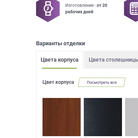
Изготовление -
от 20
Приш
рабочих дней
Варианты отделки
Цвета корпуса
Цвета столешниц
Выездно
с образ
Нажим
Цвет корпуса
Посмотреть все