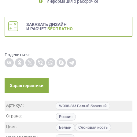
Информация о рассрочке
на
обработку
персональных
данных
,
ЗАКАЗАТЬ ДИЗАЙН
И РАСЧЕТ
БЕСПЛАТНО
а
также
Согласие
на
Поделиться:
обработку
персональных
данных
метрическими
программами
Характеристики
в
порядке
и
Артикул:
W908-SМ Белый базовый
на
условиях
Страна:
Россия
Политики
обработки
Цвет:
Белый
Слоновая кость
персональных