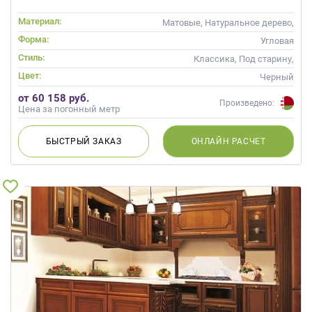
Материал:
Матовые, Натуральное дерево,
Стекло, Массив, С патиной
Форма:
Угловая
Стиль:
Классика, Под старину,
Прованс
Цвет:
Черный
от 60 158 руб.
Произведено:
Цена за погонный метр
БЫСТРЫЙ
ЗАКАЗ
ОНЛАЙН
РАСЧЕТ