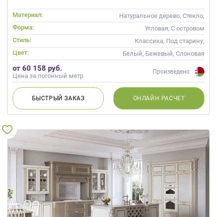
Материал:
Натуральное дерево, Стекло,
Массив, С патиной
Форма:
Угловая, С островом
Стиль:
Классика, Под старину,
Прованс
Цвет:
Белый, Бежевый, Слоновая
кость, Кремовый
от 60 158 руб.
Произведено:
Цена за погонный метр
БЫСТРЫЙ
ЗАКАЗ
ОНЛАЙН
РАСЧЕТ