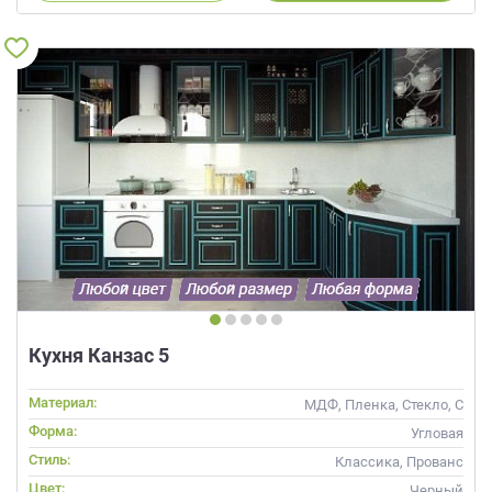
Кухня Канзас 5
Материал:
МДФ, Пленка, Стекло, С
патиной
Форма:
Угловая
Стиль:
Классика, Прованс
Цвет:
Черный