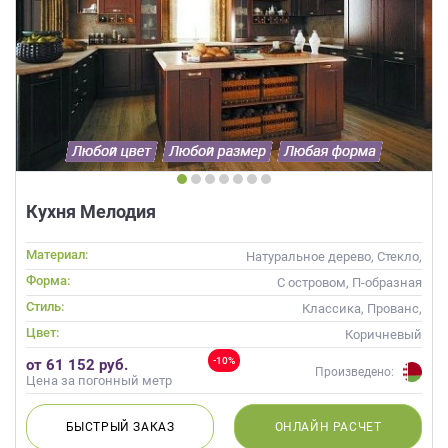
Кухня Мелодия
Материал:
Натуральное дерево, Стекло,
Массив, С патиной
Форма:
С островом, П-образная
Стиль:
Классика, Прованс,
Неоклассика
Цвет:
Коричневый
-10%
от 61 152 руб.
Произведено:
Цена за погонный метр
БЫСТРЫЙ
ЗАКАЗ
ОНЛАЙН
РАСЧЕТ