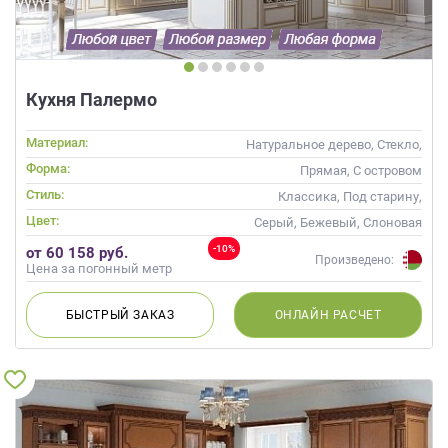
Кухня Палермо
Материал:
Натуральное дерево, Стекло,
Массив, С патиной
Форма:
Прямая, С островом
Стиль:
Классика, Под старину,
Прованс
Цвет:
Серый, Бежевый, Слоновая
кость, Кремовый, Капучино
-10%
от 60 158 руб.
Произведено:
Цена за погонный метр
БЫСТРЫЙ
ЗАКАЗ
ОНЛАЙН
РАСЧЕТ