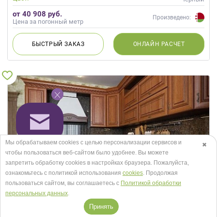
от 40 908 руб.
Произведено:
Цена за погонный метр
БЫСТРЫЙ
ЗАКАЗ
ОНЛАЙН
РАСЧЕТ
Мы обрабатываем cookies с целью персонализации сервисов и
✖
чтобы пользоваться веб-сайтом было удобнее. Вы можете
запретить обработку сookies в настройках браузера. Пожалуйста,
ознакомьтесь с политикой использования
cookies
. Продолжая
пользоваться сайтом, вы соглашаетесь с
Политикой обработки
персональных данных
.
Принять
Кухня Гондвана 2