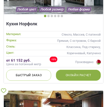
Кухня Норфолк
Материал:
Стекло, Массив, С патиной
Форма:
Прямая, С островом, С барной
стойкой
Стиль:
Классика, Под старину,
Прованс
Цвет:
Коричневый, Капучино
-10%
от 61 152 руб.
Произведено:
Цена за погонный метр
БЫСТРЫЙ
ЗАКАЗ
ОНЛАЙН
РАСЧЕТ