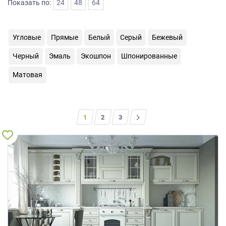
Показать по:
24
48
64
на
обработку
персональных
Угловые
Прямые
Белый
Серый
Бежевый
данных
,
а
Черный
Эмаль
Экошпон
Шпонированные
также
Согласие
Матовая
на
обработку
персональных
данных
1
2
>
3
метрическими
программами
в
порядке
и
на
условиях
Политики
обработки
персональных