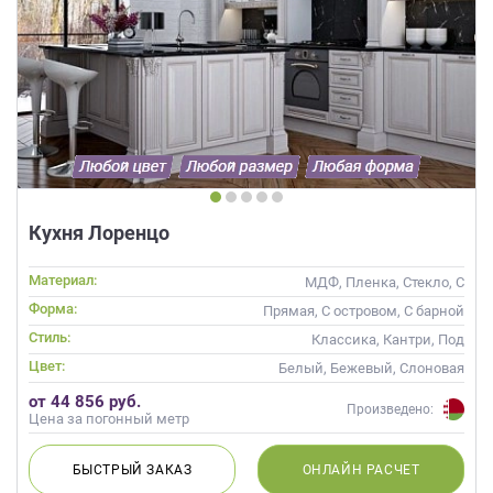
Кухня Лоренцо
Материал:
МДФ, Пленка, Стекло, С
патиной
Форма:
Прямая, С островом, С барной
стойкой
Стиль:
Классика, Кантри, Под
старину, Прованс
Цвет:
Белый, Бежевый, Слоновая
кость, Кремовый
от 44 856 руб.
Произведено:
Цена за погонный метр
БЫСТРЫЙ
ЗАКАЗ
ОНЛАЙН
РАСЧЕТ