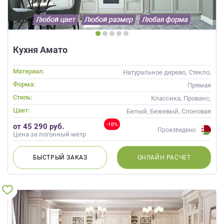
данных.
Кухня Амато
Материал:
Натуральное дерево, Стекло,
Массив, С патиной
Форма:
Прямая
Стиль:
Классика, Прованс,
Неоклассика
Цвет:
Белый, Бежевый, Слоновая
кость
-10%
от 45 290 руб.
Произведено:
Цена за погонный метр
БЫСТРЫЙ
ЗАКАЗ
ОНЛАЙН
РАСЧЕТ