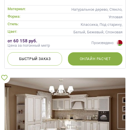
Материал:
Натуральное дерево, Стекло,
Массив, С патиной
Форма:
Угловая
Стиль:
Классика, Под старину,
Прованс
Цвет:
Белый, Бежевый, Слоновая
кость, Кремовый
от 60 158 руб.
Произведено:
Цена за погонный метр
БЫСТРЫЙ
ЗАКАЗ
ОНЛАЙН
РАСЧЕТ