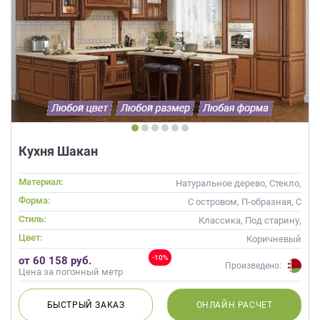
Кухня Шакан
Материал:
Натуральное дерево, Стекло,
Массив, С патиной
Форма:
С островом, П-образная, С
барной стойкой
Стиль:
Классика, Под старину,
Прованс
Цвет:
Коричневый
-10%
от 60 158 руб.
Произведено:
Цена за погонный метр
БЫСТРЫЙ
ЗАКАЗ
ОНЛАЙН
РАСЧЕТ