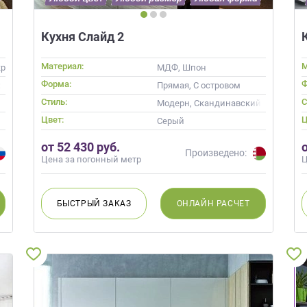
Кухня Слайд 2
Материал:
М
ил, Alvic / УФ лак, Эмаль, Шпон
МДФ, Шпон
Форма:
Ф
ой
Прямая, С островом
Стиль:
С
менные
Модерн, Скандинавский, Хай-тек,
Цвет:
Ц
пучино
Серый
от 52 430 руб.
Произведено:
Цена за погонный метр
Ц
БЫСТРЫЙ
ЗАКАЗ
ОНЛАЙН
РАСЧЕТ