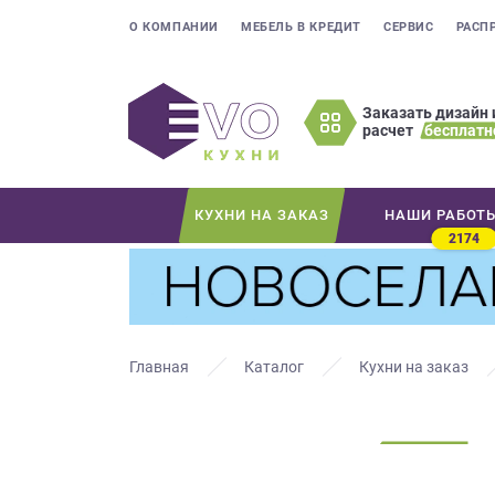
О КОМПАНИИ
МЕБЕЛЬ В КРЕДИТ
СЕРВИС
РАСП
Заказать дизайн 
расчет
бесплатн
Оставьте
ваши
контактные
КУХНИ НА ЗАКАЗ
НАШИ РАБОТ
данные
2174
Мы
свяжемся
с
вами
в
Главная
Каталог
Кухни на заказ
ближайшее
время
и
ответим
на