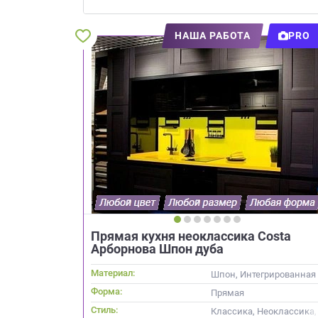
Приш
НАША РАБОТА
PRO
Выездно
с образ
Нажим
Прямая кухня неоклассика Costa
Арборнова Шпон дуба
Материал:
Шпон, Интегрированная 
Форма:
Прямая
Стиль:
Классика, Неоклассика