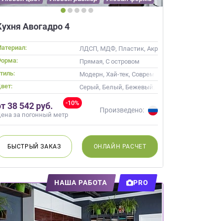
Кухня Авогадро 4
атериал:
ЛДСП, МДФ, Пластик, Акрил, Alvic / УФ лак, Э
орма:
Прямая, С островом
тиль:
 Современные
Модерн, Хай-тек, Современные
вет:
Серый, Белый, Бежевый, Слоновая кость, Кре
-10%
от 38 542 руб.
Произведено:
ена за погонный метр
БЫСТРЫЙ
ЗАКАЗ
ОНЛАЙН
РАСЧЕТ
НАША РАБОТА
PRO