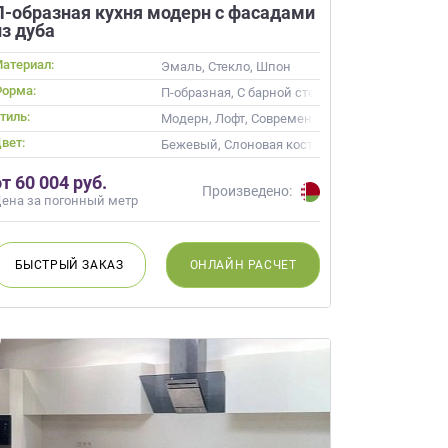
П-образная кухня модерн с фасадами
из дуба
атериал:
Эмаль, Стекло, Шпон
орма:
П-образная, С барной стойкой
тиль:
Модерн, Лофт, Современные
вет:
Бежевый, Слоновая кость, Кремовый
от 60 004 руб.
Произведено:
ена за погонный метр
БЫСТРЫЙ
ЗАКАЗ
ОНЛАЙН
РАСЧЕТ