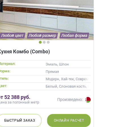
×
Кухня Комбо (Combo)
робки?
×
леко от
атериал:
Эмаль, Шпон
орма:
Прямая
тиль:
ика, Современные
Модерн, Хай-тек, Современные
ещение, подготовит
вет:
Кремовый, Коричневый, Капучино
Белый, Слоновая кость, Кремовый, Капучино
 для строителей
от 52 388 руб.
вы не купите мебель.
Произведено:
ена за погонный метр
50 000 т.р.
уется?
БЫСТРЫЙ
ЗАКАЗ
ОНЛАЙН
РАСЧЕТ