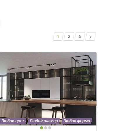
1
2
>
3