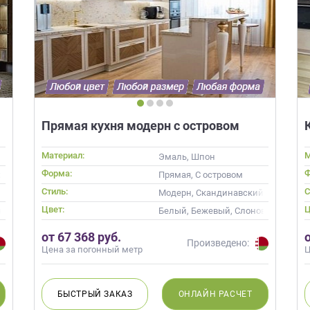
Прямая кухня модерн с островом
Нет времени? П
Наши салоны да
Материал:
М
Эмаль, Шпон
Не нашли нужную модель
вас?
Форма:
Ф
тойкой
Прямая, С островом
или фасад мебели?
Стиль:
С
менные
Модерн, Скандинавский, Неокласс
Дизайнер приедет к вам, замерит пом
Цвет:
Ц
невый
Белый, Бежевый, Слоновая кость, 
дизайн-проект и предоставит чертежи
Разработаем и изготовим мебель любой сложности! Возможно
изготовление образца модели перед заказом
от 67 368 руб.
совершенно
БЕСПЛАТНО*
. Даже если 
Произведено:
Цена за погонный метр
Ц
*минимальная стоимость проекта от 1
Что от вас треб
БЫСТРЫЙ
ЗАКАЗ
ОНЛАЙН
РАСЧЕТ