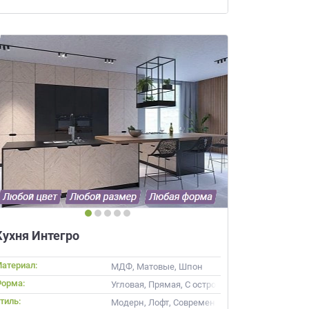
ачественную мебель не
бель на
АЙНЕРА
 вы даете
Согласие на
 а также
Согласие на
ых метрическими
ях Политики обработки
ных.
ьности
Кухня Интегро
атериал:
МДФ, Матовые, Шпон
орма:
Угловая, Прямая, С островом
тиль:
Модерн, Лофт, Современные