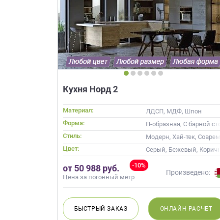
Кухня Норд 2
Материал:
ЛДСП, МДФ, Шпон
Форма:
П-образная, С барной с
Стиль:
Модерн, Хай-тек, Совре
Цвет:
Серый, Бежевый, Корич
-10%
от 50 988 руб.
Произведено:
Цена за погонный метр
БЫСТРЫЙ
ЗАКАЗ
ОНЛАЙН
РАСЧЕТ