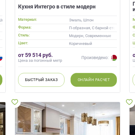
Кухня Интегро в стиле модерн
Материал:
М
Шпон, Глянцевые
Эмаль, Шпон
Форма:
Ф
П-образная, С барной стойкой
Стиль:
С
ндинавский, Неоклассика, Современные
Модерн, Современные
Цвет:
Ц
Коричневый
от 59 514 руб.
Произведено:
Цена за погонный метр
Ц
БЫСТРЫЙ
ЗАКАЗ
ОНЛАЙН
РАСЧЕТ