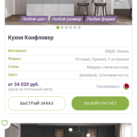
данных.
Кухня Конфловер
Материал:
МДФ, Эмаль
Форма:
Угловая, Прямая, С островом
Стиль:
Модерн, Неоклассика,
Современные
Цвет:
Бежевый, Слоновая кость,
Кремовый, Капучино
от 34 020 руб.
Произведено:
Цена за погонный метр
БЫСТРЫЙ
ЗАКАЗ
ОНЛАЙН
РАСЧЕТ