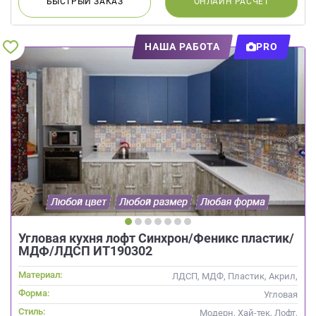
БЫСТРЫЙ
ЗАКАЗ
ОНЛАЙН
РАСЧЕТ
НАША РАБОТА
PRO
Угловая кухня лофт Синхрон/Феникс пластик/
МДФ/ЛДСП ИТ190302
Материал:
ЛДСП, МДФ, Пластик, Акрил,
Alvic / УФ лак
Форма:
Угловая
Стиль:
Модерн, Хай-тек, Лофт,