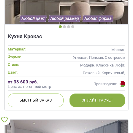
Кухня Крокас
Материал:
Массив
Форма:
Угловая, Прямая, С островом
Стиль:
Модерн, Классика, Лофт,
Прованс, Скандинавский,
Цвет:
Бежевый, Коричневый,
Неоклассика, Современные
Капучино
от 33 600 руб.
Произведено:
Цена за погонный метр
БЫСТРЫЙ
ЗАКАЗ
ОНЛАЙН
РАСЧЕТ