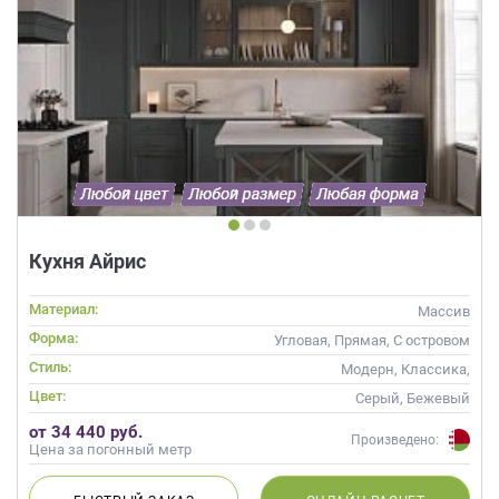
Кухня Айрис
Материал:
Массив
Форма:
Угловая, Прямая, С островом
Стиль:
Модерн, Классика,
Скандинавский, Неоклассика,
Цвет:
Серый, Бежевый
Современные
от 34 440 руб.
Произведено:
Цена за погонный метр