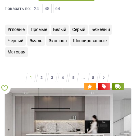
на
Показать по:
24
48
64
обработку
персональных
данных
,
Угловые
Прямые
Белый
Серый
Бежевый
а
также
Черный
Эмаль
Экошпон
Шпонированные
Согласие
на
Матовая
обработку
персональных
данных
метрическими
1
2
3
4
5
...
>
8
программами
в
порядке
и
на
условиях
Политики
обработки
персональных