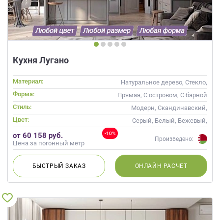
Кухня Лугано
Материал:
Натуральное дерево, Стекло,
Массив
Форма:
Прямая, С островом, С барной
стойкой
Стиль:
Модерн, Скандинавский,
Неоклассика, Современные
Цвет:
Серый, Белый, Бежевый,
Слоновая кость, Кремовый,
-10%
от 60 158 руб.
Капучино, Белый верх темный
Произведено:
Цена за погонный метр
низ
БЫСТРЫЙ
ЗАКАЗ
ОНЛАЙН
РАСЧЕТ