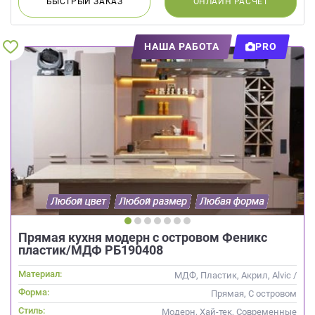
БЫСТРЫЙ
ЗАКАЗ
ОНЛАЙН
РАСЧЕТ
НАША РАБОТА
PRO
Прямая кухня модерн с островом Феникс
пластик/МДФ РБ190408
Материал:
МДФ, Пластик, Акрил, Alvic /
УФ лак, Стекло
Форма:
Прямая, С островом
Стиль:
Модерн, Хай-тек, Современные