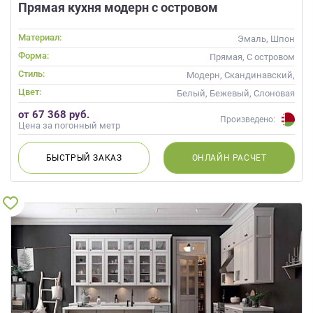
Прямая кухня модерн с островом
Материал:
Эмаль, Шпон
Форма:
Прямая, С островом
Стиль:
Модерн, Скандинавский,
Неоклассика, Современные
Цвет:
Белый, Бежевый, Слоновая
кость, Кремовый, Коричневый,
от 67 368 руб.
Капучино
Произведено:
Цена за погонный метр
БЫСТРЫЙ
ЗАКАЗ
ОНЛАЙН
РАСЧЕТ