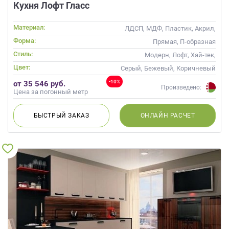
Кухня Лофт Гласс
Материал:
ЛДСП, МДФ, Пластик, Акрил,
Alvic / УФ лак, Стекло
Форма:
Прямая, П-образная
Стиль:
Модерн, Лофт, Хай-тек,
Современные
Цвет:
Серый, Бежевый, Коричневый
-10%
от 35 546 руб.
Произведено:
Цена за погонный метр
БЫСТРЫЙ
ЗАКАЗ
ОНЛАЙН
РАСЧЕТ