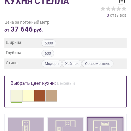
КУХНЯ СТЕЛЛА
на
обработку
0
отзывов
персональных
Цена за погонный метр
данных
,
37 646
а
от
руб.
также
Согласие
Ширина:
5000
на
Глубина:
обработку
600
персональных
Стиль:
Модерн
Хай-тек
Современные
данных
метрическими
программами
Выбрать цвет кухни:
Бежевый
в
порядке
и
на
условиях
Политики
обработки
персональных