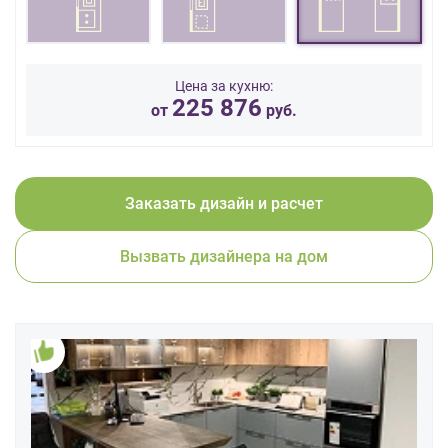
данных.
Цена за кухню:
225 876
от
руб.
Заказать дизайн и расчет
Вызвать дизайнера на дом