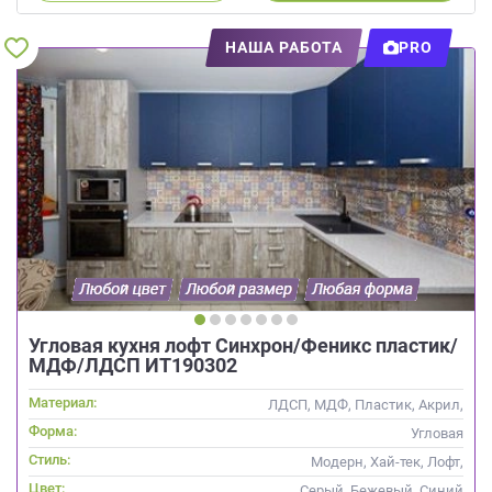
НАША РАБОТА
PRO
Угловая кухня лофт Синхрон/Феникс пластик/
МДФ/ЛДСП ИТ190302
Материал:
ЛДСП, МДФ, Пластик, Акрил,
Alvic / УФ лак
Форма:
Угловая
Стиль:
Модерн, Хай-тек, Лофт,
Современные
Цвет:
Серый, Бежевый, Синий