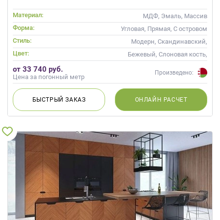
Материал:
МДФ, Эмаль, Массив
Форма:
Угловая, Прямая, С островом
Стиль:
Модерн, Скандинавский,
Неоклассика, Современные
Цвет:
Бежевый, Слоновая кость,
Кремовый, Коричневый,
от 33 740 руб.
Капучино
Произведено:
Цена за погонный метр
БЫСТРЫЙ
ЗАКАЗ
ОНЛАЙН
РАСЧЕТ