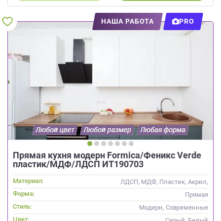
НАША РАБОТА
PRO
Прямая кухня модерн Formica/Феникс Verde
пластик/МДФ/ЛДСП ИТ190703
Материал:
ЛДСП, МДФ, Пластик, Акрил,
Alvic / УФ лак,
Форма:
Прямая
Интегрированная ручка
Стиль:
Модерн, Современные
Цвет:
Серый, Белый