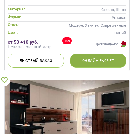
Материал:
Стекло, Шпон
Форма:
Угловая
Стиль:
Модерн, Хай-тек, Современные
Цвет:
Синий
-10%
от 53 410 руб.
Произведено:
Цена за погонный метр
БЫСТРЫЙ
ЗАКАЗ
ОНЛАЙН
РАСЧЕТ