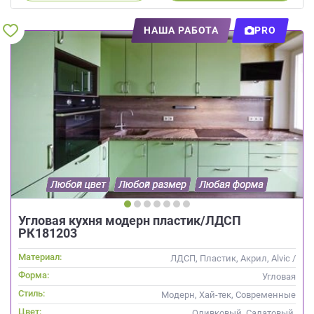
НАША РАБОТА
PRO
Угловая кухня модерн пластик/ЛДСП
РК181203
Материал:
ЛДСП, Пластик, Акрил, Alvic /
УФ лак
Форма:
Угловая
Стиль:
Модерн, Хай-тек, Современные
Цвет:
Оливковый, Салатовый,