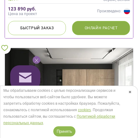
123 890 руб.
Произведено:
Цена за проект
БЫСТРЫЙ
ЗАКАЗ
ОНЛАЙН
РАСЧЕТ
Мы обрабатываем cookies с целью персонализации сервисов и
✖
чтобы пользоваться веб-сайтом было удобнее. Вы можете
запретить обработку сookies в настройках браузера. Пожалуйста,
ознакомьтесь с политикой использования
cookies
. Продолжая
пользоваться сайтом, вы соглашаетесь с
Политикой обработки
персональных данных
.
Принять
Кухня Обсидиан