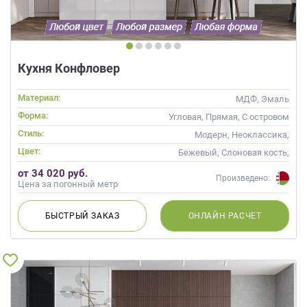
данных.
Кухня Конфловер
Материал:
МДФ, Эмаль
Форма:
Угловая, Прямая, С островом
Стиль:
Модерн, Неоклассика,
Современные
Цвет:
Бежевый, Слоновая кость,
Кремовый, Капучино
от 34 020 руб.
Произведено:
Цена за погонный метр
БЫСТРЫЙ
ЗАКАЗ
ОНЛАЙН
РАСЧЕТ