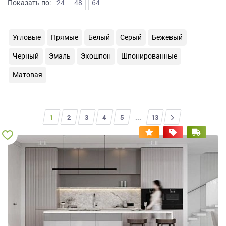
Показать по:
24
48
64
на
обработку
персональных
Угловые
Прямые
Белый
Серый
Бежевый
данных
,
а
Черный
Эмаль
Экошпон
Шпонированные
также
Согласие
Матовая
на
обработку
персональных
данных
1
2
3
4
5
...
>
13
метрическими
программами
в
порядке
и
на
условиях
Политики
обработки
персональных