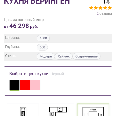
КУХНЯ БЕРИНГЕН
на
обработку
2
отзыва
персональных
Цена за погонный метр
данных
,
46 298
а
от
руб.
также
Согласие
Ширина:
4800
на
Глубина:
обработку
600
персональных
Стиль:
Модерн
Хай-тек
Современные
данных
метрическими
программами
Выбрать цвет кухни:
Черный
в
порядке
и
на
условиях
Политики
обработки
персональных