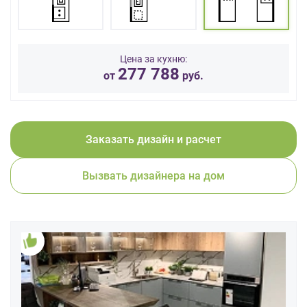
данных.
Цена за кухню:
277 788
от
руб.
Заказать дизайн и расчет
Вызвать дизайнера на дом