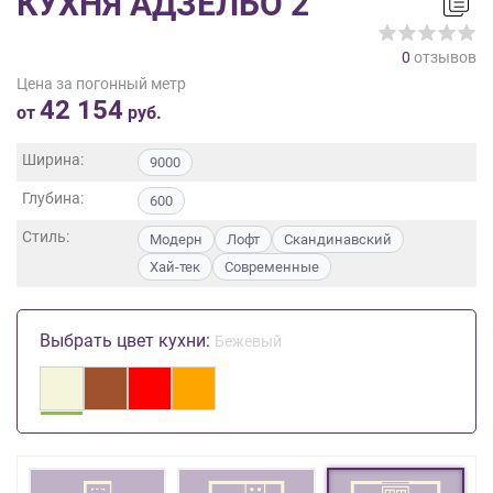
КУХНЯ АДЗЕЛЬО 2
на
обработку
0
отзывов
персональных
Цена за погонный метр
данных
,
42 154
а
от
руб.
также
Согласие
Ширина:
9000
на
Глубина:
обработку
600
персональных
Стиль:
Модерн
Лофт
Скандинавский
данных
Хай-тек
Современные
метрическими
программами
в
Выбрать цвет кухни:
порядке
Бежевый
и
на
условиях
Политики
обработки
персональных