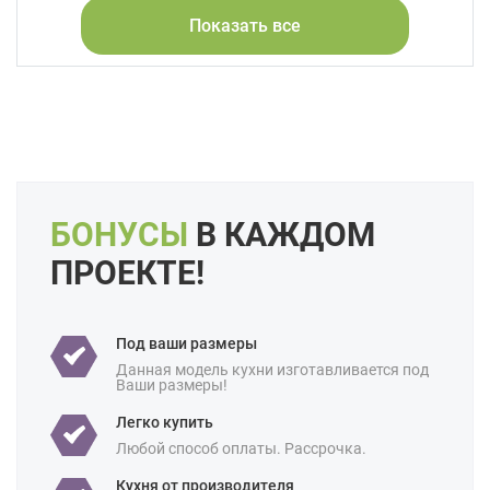
Alvic / УФ лак
Эмаль
Шпон
Показать все
Глянцевые
Форма кухни:
Прямая
С островом
С барной стойкой
Цвет:
Бежевый
Коричневый
Красный
Оранжевый
Длина:
Большие
Свои размеры
БОНУСЫ
В КАЖДОМ
Отделка:
Под дерево
ПРОЕКТЕ!
Особенности:
Встроенные
Готовые
Интегрированные ручки
Подвесные
Под ваши размеры
С встроенной техникой
Данная модель кухни изготавливается под
Производство:
Ваши размеры!
Российские
Легко купить
Ценовая
Премиум-класс
категория:
Любой способ оплаты. Рассрочка.
Назначение:
В частный дом
Кухня от производителя