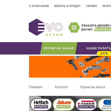
О КОМПАНИИ
МЕБЕЛЬ В КРЕДИТ
СЕРВИС
РАСП
Заказать дизайн 
расчет
бесплатн
Оставьте
ваши
контактные
КУХНИ НА ЗАКАЗ
НАШИ РАБОТ
данные
2174
Мы
свяжемся
с
вами
в
ближайшее
Главная
Каталог
Кухни на заказ
время
и
ответим
на