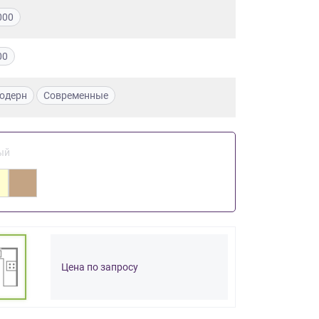
000
00
одерн
Современные
ый
Цена по запросу