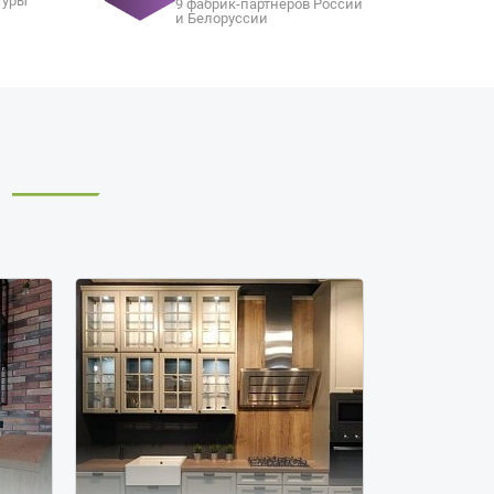
туры
9 фабрик-партнеров России
и Белоруссии