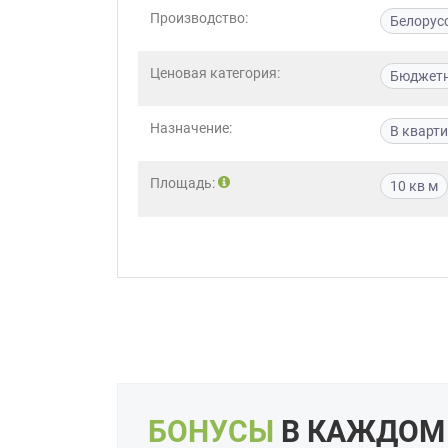
Производство:
Белорус
Приш
Ценовая категория:
Бюджет
Назначение:
В кварт
Площадь:
10 кв м
Выездно
с образ
Нажим
БОНУСЫ
В КАЖДОМ