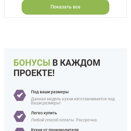
Показать все
Форма кухни:
Угловая
С островом
С барной стойкой
Цвет:
Серый
Белый
Синий
Голубой
Длина:
Большие
Свои размеры
Отделка:
Под дерево
Особенности:
Встроенные
Готовые
Под потолок
БОНУСЫ
В КАЖДОМ
С встроенной техникой
ПРОЕКТЕ!
Производство:
Итальянские
Ценовая
Элитные
категория:
Под ваши размеры
Данная модель кухни изготавливается под
Назначение:
В частный дом
Ваши размеры!
Площадь:
18 кв м
Легко купить
Уточнение по
Любой способ оплаты. Рассрочка.
Массив дуба
фасаду:
Кухня от производителя