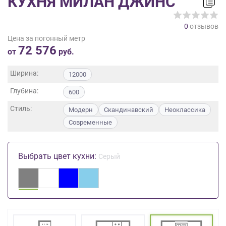
КУХНЯ МИЛАН ДЖИНС
на
обработку
0
отзывов
персональных
Цена за погонный метр
данных
,
72 576
а
от
руб.
также
Согласие
Ширина:
12000
на
Глубина:
обработку
600
персональных
Стиль:
Модерн
Скандинавский
Неоклассика
данных
Современные
метрическими
программами
в
Выбрать цвет кухни:
порядке
Серый
и
на
условиях
Политики
обработки
персональных