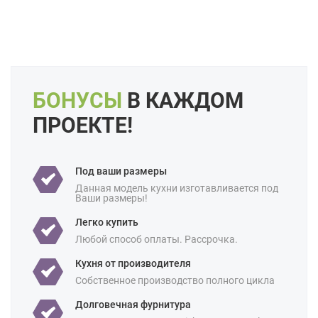
Цвет:
Серый
Длина:
3,5 метров
Маленькие
Свои размеры
Особенности:
Встроенные
Готовые
Под потолок
С встроенной техникой
БОНУСЫ
В КАЖДОМ
Производство:
Итальянские
ПРОЕКТЕ!
Ценовая
Бюджетные
категория:
Назначение:
В квартиру
Для офиса
Для студии
Под ваши размеры
Площадь:
5 кв м
6 кв м
Данная модель кухни изготавливается под
Ваши размеры!
Легко купить
Любой способ оплаты. Рассрочка.
Кухня от производителя
Собственное производство полного цикла
Долговечная фурнитура