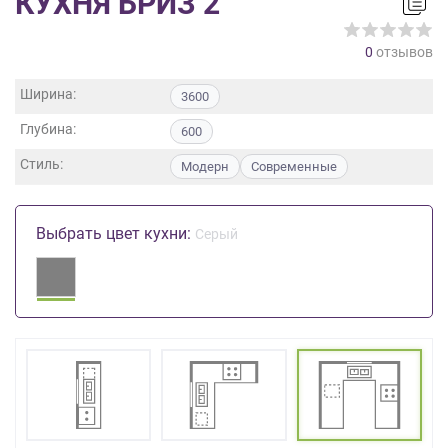
КУХНЯ БРИЗ 2
на
обработку
0
отзывов
персональных
данных
,
Ширина:
3600
а
также
Глубина:
600
Согласие
на
Стиль:
Модерн
Современные
обработку
персональных
данных
Выбрать цвет кухни:
Серый
метрическими
программами
в
порядке
и
на
условиях
Политики
обработки
персональных