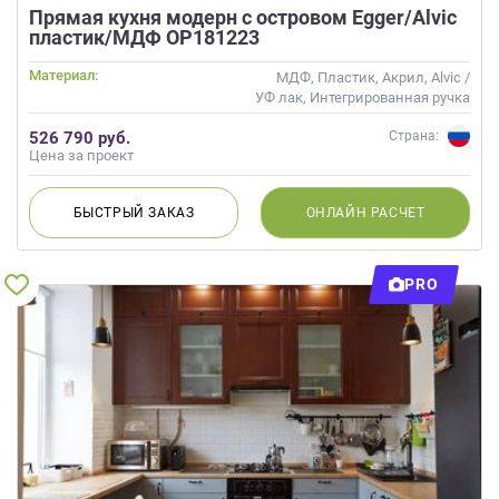
Прямая кухня модерн с островом Egger/Alvic
пластик/МДФ ОР181223
Материал:
МДФ, Пластик, Акрил, Alvic /
УФ лак, Интегрированная ручка
526 790 руб.
Страна:
Цена за проект
БЫСТРЫЙ
ЗАКАЗ
ОНЛАЙН
РАСЧЕТ
PRO