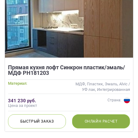
Прямая кухня лофт Синкрон пластик/эмаль/
МДФ РН181203
Материал:
МДФ, Пластик, Эмаль, Alvic /
УФ лак, Интегрированная
ручка, Матовые
341 230 руб.
Страна:
Цена за проект
БЫСТРЫЙ
ЗАКАЗ
ОНЛАЙН
РАСЧЕТ