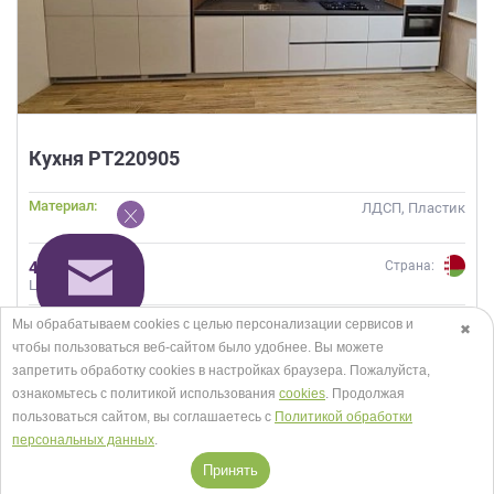
Кухня РТ220905
Материал:
ЛДСП, Пластик
498 300 руб.
Страна:
Цена за проект
Мы обрабатываем cookies с целью персонализации сервисов и
✖
БЫСТРЫЙ
ЗАКАЗ
ОНЛАЙН
РАСЧЕТ
чтобы пользоваться веб-сайтом было удобнее. Вы можете
запретить обработку сookies в настройках браузера. Пожалуйста,
ознакомьтесь с политикой использования
cookies
. Продолжая
пользоваться сайтом, вы соглашаетесь с
Политикой обработки
персональных данных
.
Принять