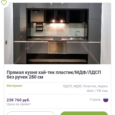
Прямая кухня хай-тек пластик/МДФ/ЛДСП
без ручек 280 см
Материал:
ЛДСП, МДФ, Пластик, Акрил,
Alvic / УФ лак,
Интегрированная ручка,
238 760 руб.
Страна:
Глянцевые
Цена за проект