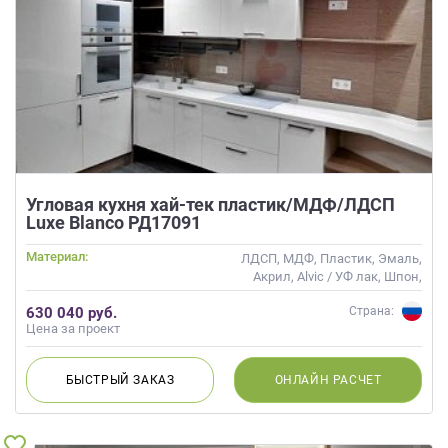
Угловая кухня хай-тек пластик/МДФ/ЛДСП
Luxe Blanco РД17091
Материал:
ЛДСП, МДФ, Пластик, Эмаль,
Акрил, Alvic / УФ лак, Шпон,
Глянцевые
630 040 руб.
Страна:
Цена за проект
БЫСТРЫЙ
ЗАКАЗ
ОНЛАЙН
РАСЧЕТ