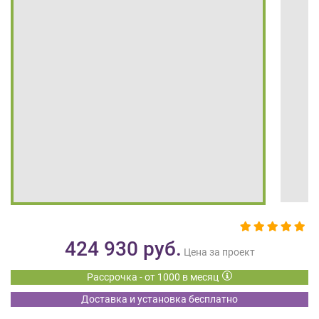
на
обработку
персональных
данных
,
а
также
Согласие
на
обработку
персональных
данных
метрическими
программами
в
порядке
и
424 930
руб.
на
Цена за проект
условиях
Рассрочка - от 1000 в месяц
Политики
обработки
Доставка и установка бесплатно
персональных