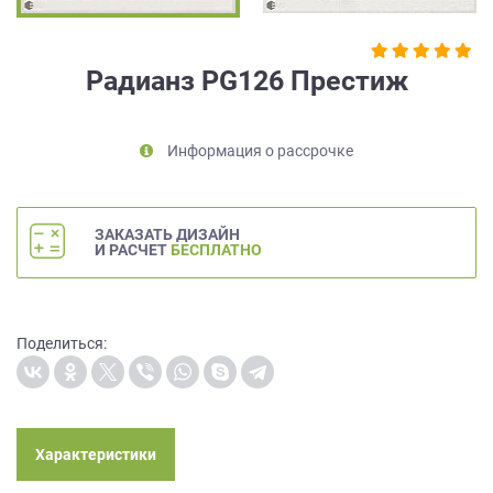
на
обработку
персональных
Радианз PG126 Престиж
данных
,
а
также
Информация о рассрочке
Согласие
на
обработку
персональных
ЗАКАЗАТЬ ДИЗАЙН
данных
И РАСЧЕТ
БЕСПЛАТНО
метрическими
программами
в
порядке
Поделиться:
и
на
условиях
Политики
обработки
Характеристики
персональных