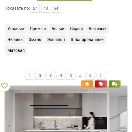
на
Показать по:
24
48
64
обработку
персональных
данных
,
Угловые
Прямые
Белый
Серый
Бежевый
а
также
Черный
Эмаль
Экошпон
Шпонированные
Согласие
на
Матовая
обработку
персональных
данных
метрическими
1
2
3
4
5
...
>
6
программами
в
порядке
и
на
условиях
Политики
обработки
персональных