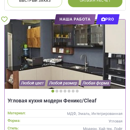
БЫСТРЫЙ
ЗАКАЗ
ОНЛАЙН
РАСЧЕТ
НАША РАБОТА
PRO
Угловая кухня модерн Феникс/Cleaf
Материал:
МДФ, Эмаль, Интегрированная
ручка, Стекло
Форма:
Угловая
Стиль:
Модерн, Хай-тек, Лофт