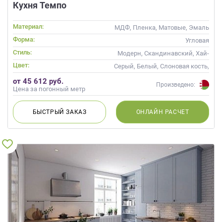
Кухня Темпо
Материал:
МДФ, Пленка, Матовые, Эмаль
Форма:
Угловая
Стиль:
Модерн, Скандинавский, Хай-
тек, Неоклассика,
Цвет:
Серый, Белый, Слоновая кость,
Современные
Белый верх темный низ
от 45 612 руб.
Произведено:
Цена за погонный метр
БЫСТРЫЙ
ЗАКАЗ
ОНЛАЙН
РАСЧЕТ