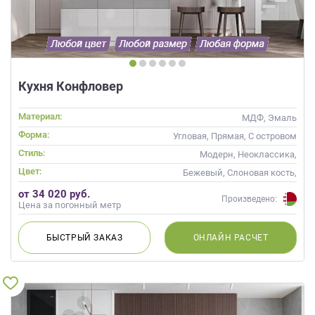
данных.
Кухня Конфловер
Материал:
МДФ, Эмаль
Форма:
Угловая, Прямая, С островом
Стиль:
Модерн, Неоклассика,
Современные
Цвет:
Бежевый, Слоновая кость,
Кремовый, Капучино
от 34 020 руб.
Произведено:
Цена за погонный метр
БЫСТРЫЙ
ЗАКАЗ
ОНЛАЙН
РАСЧЕТ