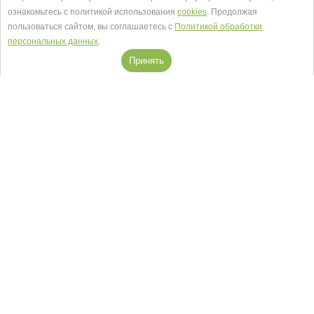
ознакомьтесь с политикой использования
cookies
. Продолжая
пользоваться сайтом, вы соглашаетесь с
Политикой обработки
персональных данных
.
Салоны в Москве
Принять
Посмотреть на карте
+7 (495) 118-29-30
Заказать звонок
© EVO КУХНИ 2026.
Карта сайта
Мы в соцсетях
Принимаем к оплате