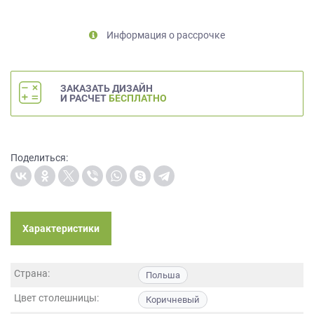
на
обработку
Информация о рассрочке
персональных
данных
,
а
также
ЗАКАЗАТЬ ДИЗАЙН
Согласие
И РАСЧЕТ
БЕСПЛАТНО
на
обработку
персональных
данных
Поделиться:
метрическими
программами
в
порядке
Характеристики
и
на
условиях
Страна:
Политики
Польша
обработки
Цвет столешницы:
Коричневый
персональных