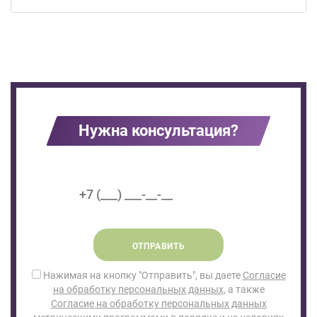
на
обработку
персональных
данных
,
а
также
Согласие
на
Нужна консультация?
обработку
персональных
данных
метрическими
программами
в
порядке
и
ОТПРАВИТЬ
на
условиях
Нажимая на кнопку "Отправить", вы даете
Согласие
Политики
на обработку персональных данных
, а также
обработки
Согласие на обработку персональных данных
персональных