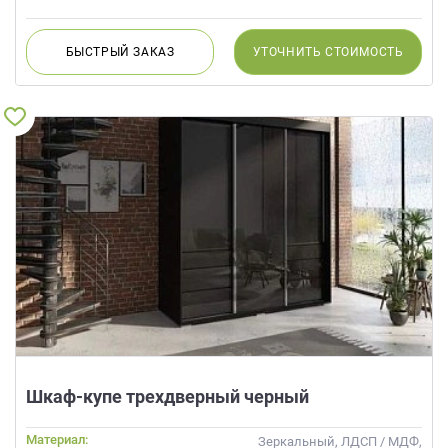
данных.
БЫСТРЫЙ
ЗАКАЗ
УТОЧНИТЬ
СТОИМОСТЬ
Шкаф-купе трехдверный черный
Материал:
Зеркальный, ЛДСП / МДФ,