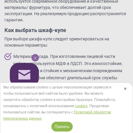
используется современное оборудование и качественные
материалы/ фурнитура, что обеспечивает долгий срок
эксплуатации. На реализуемую продукцию распространяется
гарантия.
Как выбрать шкаф-купе
При выборе шкафа-купе следует ориентироваться на
основные параметры:
Материал фасада. При изготовлении лицевой части
мебели используется МДФ и ЛДСП. Это износостойкие,
долговечные и стойкие к механическим повреждениям
материалы. Они обеспечат длительный срок службы
шкафам-купе. Можно выбрать любую цветовую палитру
Мы обрабатываем cookies с целью персонализации сервисов и
✖
фасада. Поверхность может быть под дерево, глянцевой
чтобы пользоваться веб-сайтом было удобнее. Вы можете
или матовой. Практичным решением являются модели с
запретить обработку сookies в настройках браузера. Пожалуйста,
зеркальным фасадом. Зеркало придает мебели
ознакомьтесь с политикой использования
cookies
. Продолжая
пользоваться сайтом, вы соглашаетесь с
Политикой обработки
изысканности и функциональности, а также визуально
персональных данных
.
увеличивает помещение.
Принять
Линейные размеры. Корпусные шкафы-купе