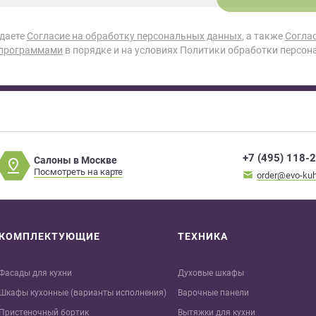
 даете
Согласие на обработку персональных данных
, а также
Согла
 программами
в порядке и на условиях Политики обработки персон
+7 (495) 118-
Салоны в Москве
Посмотреть на карте
order@evo-kuh
КОМПЛЕКТУЮЩИЕ
ТЕХНИКА
Фасады для кухни
Духовые шкафы
Шкафы кухонные (варианты исполнения)
Варочные панели
Пристеночный бортик
Вытяжки для кухни