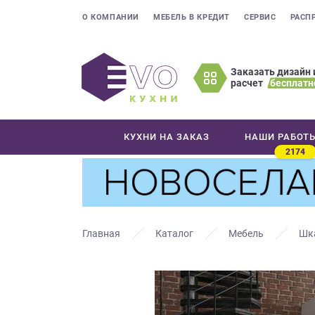
О КОМПАНИИ
МЕБЕЛЬ В КРЕДИТ
СЕРВИС
РАСП
Заказать дизайн 
расчет
бесплатн
Оставьте
ваши
контактные
КУХНИ НА ЗАКАЗ
НАШИ РАБОТ
данные
2174
Мы
свяжемся
с
вами
в
Главная
Каталог
Мебель
Шк
ближайшее
время
и
ответим
на