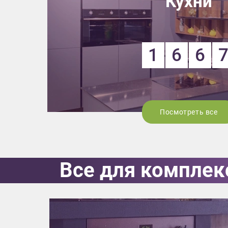
Кухни
1
6
6
Посмотреть все
Приш
Все для комплек