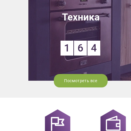
Выездно
Техника
с образ
Нажим
1
6
4
Посмотреть все