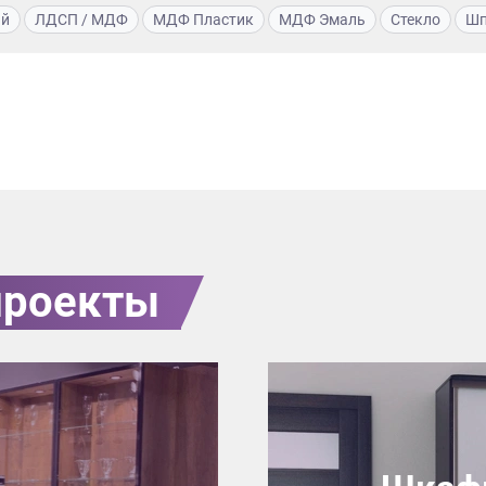
ый
ЛДСП / МДФ
МДФ Пластик
МДФ Эмаль
Стекло
Шп
проекты