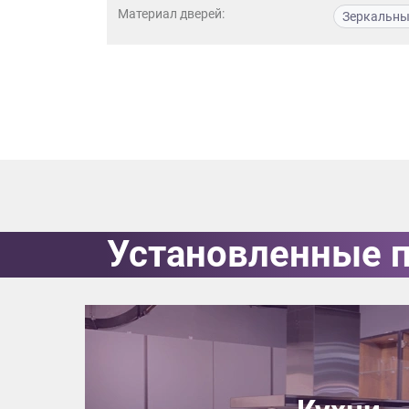
данных.
Материал дверей:
Зеркальн
Установленные 