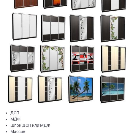
ДСП
МДФ
Шпон ДСП или МДФ
Массив