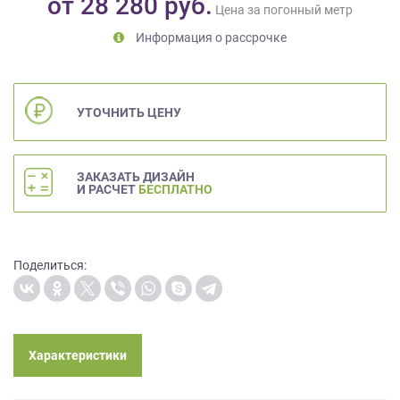
от
28 280
руб.
Цена за погонный метр
на
обработку
Информация о рассрочке
персональных
данных
,
а
также
УТОЧНИТЬ ЦЕНУ
Согласие
на
обработку
ЗАКАЗАТЬ ДИЗАЙН
персональных
И РАСЧЕТ
БЕСПЛАТНО
данных
метрическими
программами
в
Поделиться:
порядке
и
на
условиях
Политики
Характеристики
обработки
персональных