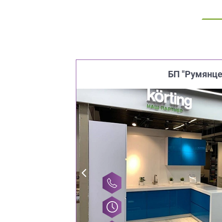
Приш
БП "Румянце
Выездно
с образ
Нажим