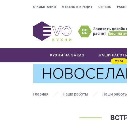
О КОМПАНИИ
МЕБЕЛЬ В КРЕДИТ
СЕРВИС
РАСП
Заказать дизайн 
расчет
бесплатн
Оставьте
ваши
контактные
КУХНИ НА ЗАКАЗ
НАШИ РАБОТ
данные
2174
Мы
свяжемся
с
вами
в
Главная
Наши работы
Наши работы
ближайшее
время
и
ВСТ
ответим
на