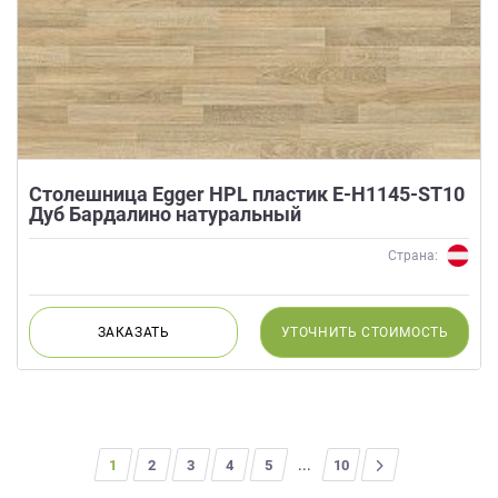
Столешница Egger HPL пластик E-H1145-ST10
Дуб Бардалино натуральный
Страна:
ЗАКАЗАТЬ
УТОЧНИТЬ
СТОИМОСТЬ
1
2
3
4
5
...
>
10