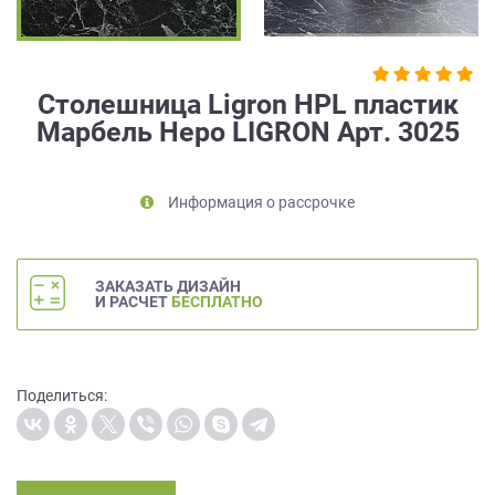
на
обработку
персональных
данных
,
Столешница Ligron HPL пластик
а
Марбель Неро LIGRON Арт. 3025
также
Согласие
на
обработку
Информация о рассрочке
персональных
данных
метрическими
ЗАКАЗАТЬ ДИЗАЙН
программами
И РАСЧЕТ
БЕСПЛАТНО
в
порядке
и
на
Поделиться:
условиях
Политики
обработки
персональных