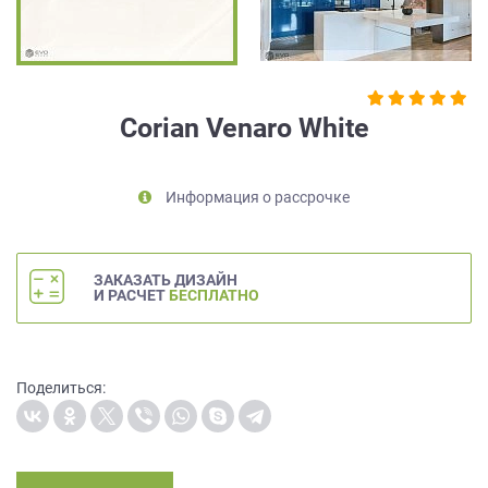
на
обработку
персональных
данных
,
а
Corian Venaro White
также
Согласие
на
Информация о рассрочке
обработку
персональных
данных
метрическими
ЗАКАЗАТЬ ДИЗАЙН
программами
И РАСЧЕТ
БЕСПЛАТНО
в
порядке
и
на
Поделиться:
условиях
Политики
обработки
персональных