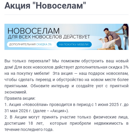
ЗАКАЗАТЬ РАСЧЕТ
все
качественную мебель не выходя из
Акция "Новоселам"
дома.
вопросы!
Нажимая на кнопку “Отправить”, вы
принимаете условия
Политики
Ваше
конфиденциальности
имя
ПРИГЛАСИТЬ ДИЗАЙНЕРА
Ваш
Нажимая на кнопку "Отправить", вы
телефон*
даете
Согласие на обработку
персональных данных
, а также
Согласие на обработку персональных
Вы только переехали? Мы поможем обустроить ваш новый
данных метрическими программами
в
порядке и на условиях Политики
дом! Для всех новоселов действует дополнительная скидка 3%
править
обработки персональных данных.
на на покупку мебели! Эта акция — наш подарок новоселам,
заявку
чтобы сделать переезд и обустройство на новом месте более
приятными. Обновите интерьер и создайте уют с приятной
экономией.
Нажимая
Правила акции:
на
1. Акция «Новосёлам» проводится в период с 1 июня 2025 г. до
кнопку
31 мая 2026 г. (далее – «Акция»).
"Отправить",
2. В Акции могут принять участие только физические лица,
вы
достигшие 18 лет, которые приобрели недвижимость в
даете
течение последнего года.
Согласие