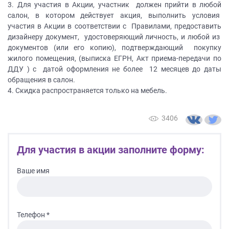
3. Для участия в Акции, участник должен прийти в любой
на
салон, в котором действует акция, выполнить условия
обработку
участия в Акции в соответствии с Правилами, предоставить
персональных
дизайнеру документ, удостоверяющий личность, и любой из
данных
,
документов (или его копию), подтверждающий покупку
а
жилого помещения, (выписка ЕГРН, Акт приема-передачи по
также
ДДУ ) с датой оформления не более 12 месяцев до даты
Согласие
обращения в салон.
на
4. Скидка распространяется только на мебель.
обработку
персональных
данных
3406
метрическими
программами
в
Для участия в акции заполните форму:
порядке
и
Ваше имя
на
условиях
Политики
обработки
Телефон *
персональных