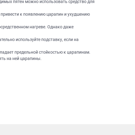
димых пятен можно использовать средство для
ачественную мебель не
бель на
 привести к появлению царапин и ухудшению
посредственном нагреве. Однако даже
АЙНЕРА
тельно используйте подставку, если на
 вы даете
Согласие на
 а также
Согласие на
бладает предельной стойкостью к царапинам.
ых метрическими
ять на ней царапины.
ях Политики обработки
ных.
ьности