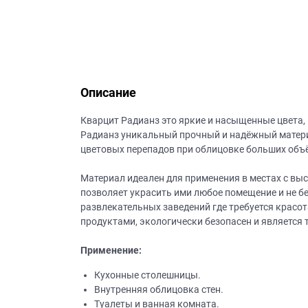
данных.
Описание
Кварцит Радианз это яркие и насыщенные цвета,
Радианз уникальный прочный и надёжный материа
цветовых перепадов при облицовке больших объё
Материал идеален для применения в местах с выс
позволяет украсить ими любое помещение и не б
развлекательных заведений где требуется красо
продуктами, экологически безопасен и является
Применение:
Кухонные столешницы.
Внутренняя облицовка стен.
Туалеты и ванная комната.