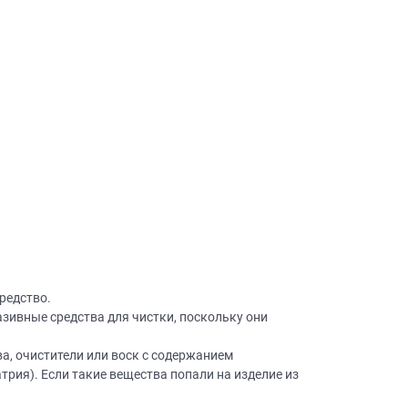
×
робки?
×
леко от
ещение, подготовит
 для строителей
редство.
вы не купите мебель.
ивные средства для чистки, поскольку они
50 000 т.р.
а, очистители или воск с содержанием
уется?
рия). Если такие вещества попали на изделие из