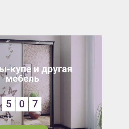
-купе и другая
мебель
5
0
7