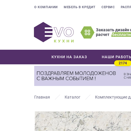
О КОМПАНИИ
МЕБЕЛЬ В КРЕДИТ
СЕРВИС
РАСП
Заказать дизайн 
расчет
бесплатн
Оставьте
ваши
контактные
КУХНИ НА ЗАКАЗ
НАШИ РАБОТ
данные
2174
Мы
свяжемся
с
вами
в
Главная
Каталог
Комплектующие д
ближайшее
время
и
ответим
на