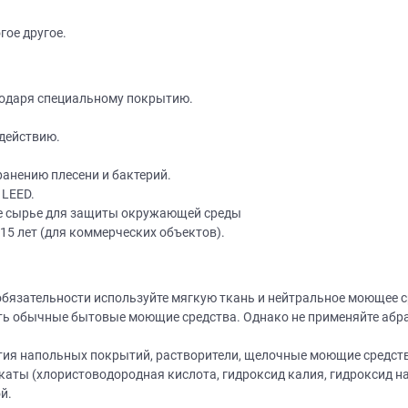
гое другое.
годаря специальному покрытию.
действию.
Нет времени? П
анению плесени и бактерий.
 LEED.
Наши салоны да
е сырье для защиты окружающей среды
Не нашли нужную модель
вас?
15 лет (для коммерческих объектов).
или фасад мебели?
Дизайнер приедет к вам, замерит пом
дизайн-проект и предоставит чертежи
Разработаем и изготовим мебель любой сложности! Возможно
обязательности используйте мягкую ткань и нейтральное моющее с
изготовление образца модели перед заказом
совершенно
БЕСПЛАТНО*
. Даже если 
ь обычные бытовые моющие средства. Однако не применяйте абраз
*минимальная стоимость проекта от 1
ятия напольных покрытий, растворители, щелочные моющие средств
Что от вас треб
ты (хлористоводородная кислота, гидроксид калия, гидроксид нат
й.