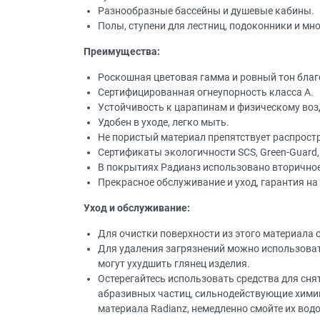
Разнообразные бассейны и душевые кабины.
Полы, ступени для лестниц, подоконники и мно
Преимущества:
Роскошная цветовая гамма и ровный тон бла
Сертифицированная огнеупорность класса А.
Устойчивость к царапинам и физическому воз
Удобен в уходе, легко мыть.
Не пористый материал препятствует распростр
Сертификаты экологичности SCS, Green-Guard,
В покрытиях Радианз использовано вторично
Прекрасное обслуживание и уход, гарантия на 
Уход и обслуживание:
Для очистки поверхности из этого материала 
Для удаления загрязнений можно использоват
могут ухудшить глянец изделия.
Остерегайтесь использовать средства для сн
абразивных частиц, сильнодействующие химика
материала Radianz, немедленно смойте их водо