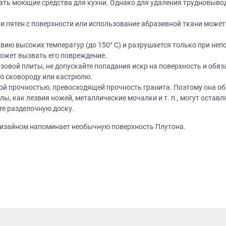
ать моющие средства для кухни. Однако для удаления трудновыво
Просто заполните форму и получите к
выходя из дома.
лите эскиз/фото
Согласуем фабричный
Изготовим вашу ме
 пятен с поверхности или использование абразивной ткани может
чертеж
фабрике
вию высоких температур (до 150° C) и разрушается только при не
Что от вас требуется?
ожет вызвать его повреждение.
ПРИГЛАСИТЬ ДИЗ
овой плиты, не допускайте попадания искр на поверхность и обяза
Просто заполните форму и получите качественную мебель не
ю сковороду или кастрюлю.
Нажимая на кнопку "Отправить",
выходя из дома.
обработку персональных данных
,
ой прочностью, превосходящей прочность гранита. Поэтому она о
обработку персональных данн
, как лезвия ножей, металлические мочалки и т. п., могут оставл
программами
в порядке и на услови
ЗАКАЗАТЬ РАСЧЕТ
й дизайнер
персональных дан
те разделочную доску.
цами
ая на кнопку “Отправить”, вы принимаете условия
Политики конфиденциал
 дизайном напоминает необычную поверхность Плутона.