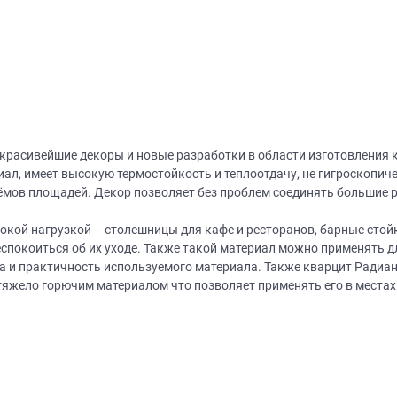
 красивейшие декоры и новые разработки в области изготовления
л, имеет высокую термостойкость и теплоотдачу, не гигроскопиче
мов площадей. Декор позволяет без проблем соединять большие ра
окой нагрузкой – столешницы для кафе и ресторанов, барные стойк
еспокоиться об их уходе. Также такой материал можно применять д
та и практичность используемого материала. Также кварцит Ради
 тяжело горючим материалом что позволяет применять его в местах