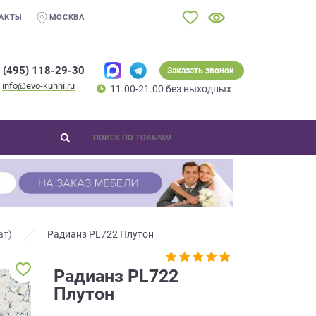
АКТЫ
МОСКВА
 (495) 118-29-30
Заказать звонок
info@evo-kuhni.ru
11.00-21.00 без выходных
ат)
Радианз PL722 Плутон
Радианз PL722
Плутон