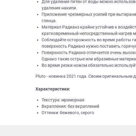
Для удаления пятен от воды можно использов
удаления накипи.
Приш
Приложение чрезмерных усилий при вытирании
глянца.
Материал Радианз крайне устойчив к воздейст
кратковременный непосредственный нагрев м
Соблюдайте осторожность во время работы газ
поверхность Радианз нужно поставить горячу
Поверхность Радианз отличается очень высок
Однако такие острые или абразивные материалы
Выездно
Во время резки ножом обязательно используй
с образ
Нажим
Pluto - новинка 2021 года. Своим оригинальным
Характеристики:
Текстура: мраморная
Вкрапления: без вкраплений
Оттенки: бежевого, серого