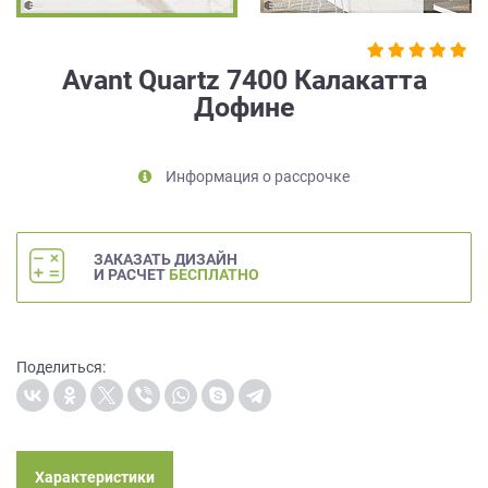
на
обработку
персональных
Avant Quartz 7400 Калакатта
данных
,
Дофине
а
также
Согласие
на
Информация о рассрочке
обработку
персональных
данных
ЗАКАЗАТЬ ДИЗАЙН
метрическими
И РАСЧЕТ
БЕСПЛАТНО
программами
в
порядке
и
Поделиться:
на
условиях
Политики
обработки
персональных
Характеристики