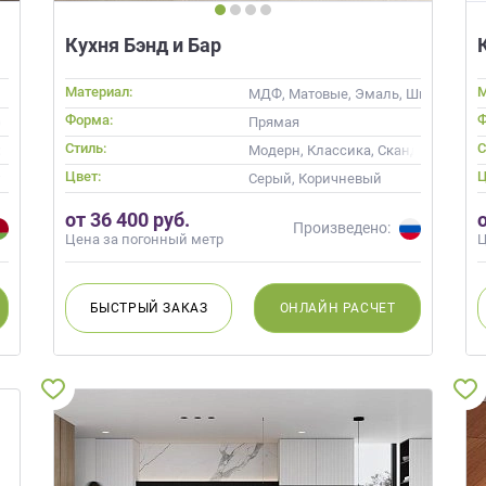
Кухня Бэнд и Бар
Материал:
М
МДФ, Матовые, Эмаль, Шпон, Глян
Форма:
Ф
овом
Прямая
Стиль:
С
Современные
Модерн, Классика, Скандинавский
Цвет:
Ц
ь, Кремовый, Капучино
Серый, Коричневый
от 36 400 руб.
Произведено:
Цена за погонный метр
Ц
БЫСТРЫЙ
ЗАКАЗ
ОНЛАЙН
РАСЧЕТ