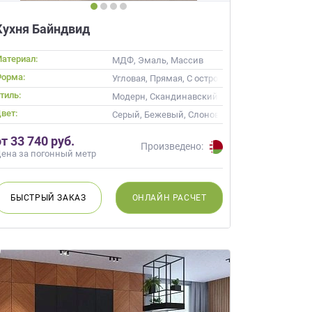
Кухня Байндвид
атериал:
цевые
МДФ, Эмаль, Массив
орма:
Угловая, Прямая, С островом
тиль:
, Неоклассика, Современные
Модерн, Скандинавский, Неоклассика, Совр
вет:
Серый, Бежевый, Слоновая кость, Кремовый
от 33 740 руб.
Произведено:
ена за погонный метр
БЫСТРЫЙ
ЗАКАЗ
ОНЛАЙН
РАСЧЕТ