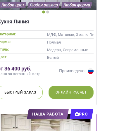
Кухня Линия
атериал:
цевые
МДФ, Матовые, Эмаль, Глянцевые
орма:
Прямая
тиль:
авский, Неоклассика, Современные
Модерн, Современные
вет:
Белый
от 36 400 руб.
Произведено:
ена за погонный метр
БЫСТРЫЙ
ЗАКАЗ
ОНЛАЙН
РАСЧЕТ
НАША РАБОТА
PRO