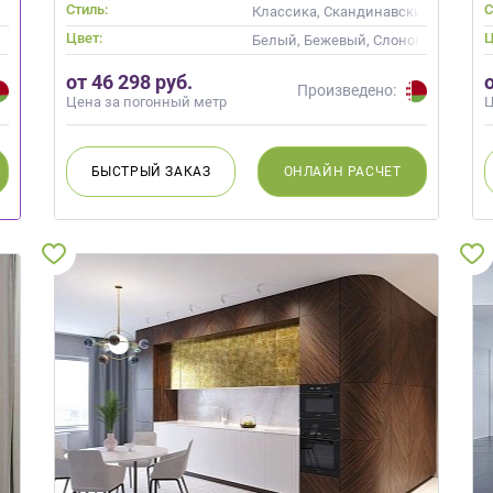
Стиль:
С
Скандинавский
Классика, Скандинавский, Неокла
Цвет:
Ц
й, Оливковый, Салатовый, Бирюзовый
Белый, Бежевый, Слоновая кость,
от 46 298 руб.
Произведено:
Цена за погонный метр
Ц
БЫСТРЫЙ
ЗАКАЗ
ОНЛАЙН
РАСЧЕТ