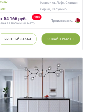
тиль:
ссика
Классика, Лофт, Скандинавский, Неоклассика
вет:
 Кремовый
Серый, Капучино
-10%
от 54 166 руб.
Произведено:
ена за погонный метр
БЫСТРЫЙ
ЗАКАЗ
ОНЛАЙН
РАСЧЕТ