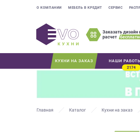
О КОМПАНИИ
МЕБЕЛЬ В КРЕДИТ
СЕРВИС
РАСП
Заказать дизайн 
расчет
бесплатн
Оставьте
ваши
контактные
КУХНИ НА ЗАКАЗ
НАШИ РАБОТ
данные
2174
Мы
свяжемся
с
вами
в
ближайшее
Главная
Каталог
Кухни на заказ
время
и
ответим
на