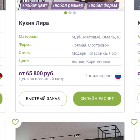
Кухня Лира
Материал:
М
МДФ, Матовые, Эмаль, Шпон, Глян
Форма:
Ф
Прямая, С островом
Стиль:
С
менные
Модерн, Классика, Лофт, Скандин
Цвет:
Ц
вый
Белый, Коричневый
от 65 800 руб.
Произведено:
Цена за погонный метр
Ц
БЫСТРЫЙ
ЗАКАЗ
ОНЛАЙН
РАСЧЕТ