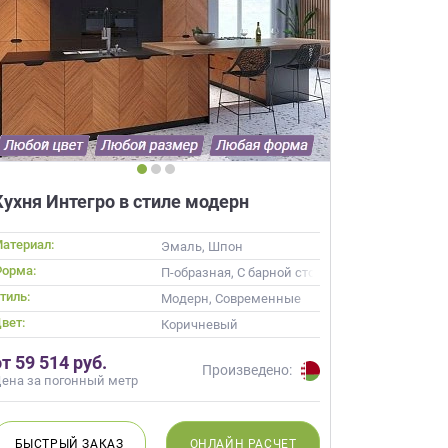
×
робки?
Кухня Интегро в стиле модерн
×
леко от
атериал:
Эмаль, Шпон
орма:
П-образная, С барной стойкой
тиль:
Модерн, Современные
ещение, подготовит
вет:
 для строителей
й верх темный низ
Коричневый
вы не купите мебель.
от 59 514 руб.
Произведено:
50 000 т.р.
ена за погонный метр
уется?
БЫСТРЫЙ
ЗАКАЗ
ОНЛАЙН
РАСЧЕТ