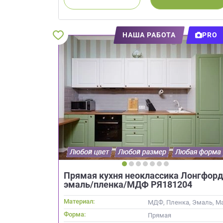
Приш
НАША РАБОТА
PRO
Выездно
с образ
Нажим
Прямая кухня неоклассика Лонгфорд
эмаль/пленка/МДФ РЯ181204
Материал:
МДФ, Пленка, Эмаль, М
Форма:
Прямая