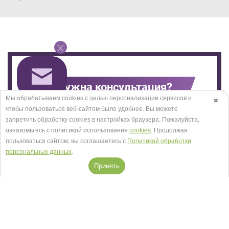
Нужна консультация?
Мы обрабатываем cookies с целью персонализации сервисов и
✖
чтобы пользоваться веб-сайтом было удобнее. Вы можете
запретить обработку сookies в настройках браузера. Пожалуйста,
ознакомьтесь с политикой использования
cookies
. Продолжая
пользоваться сайтом, вы соглашаетесь с
Политикой обработки
персональных данных
.
Принять
ОТПРАВИТЬ
Нажимая на кнопку "Отправить", вы даете
Согласие
на обработку персональных данных
, а также
Согласие на обработку персональных данных
метрическими программами
в порядке и на условиях