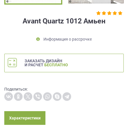
на
обработку
персональных
Avant Quartz 1012 Амьен
данных
,
а
также
Информация о рассрочке
Согласие
на
обработку
персональных
ЗАКАЗАТЬ ДИЗАЙН
данных
И РАСЧЕТ
БЕСПЛАТНО
метрическими
программами
в
порядке
Поделиться:
и
на
условиях
Политики
обработки
Характеристики
персональных