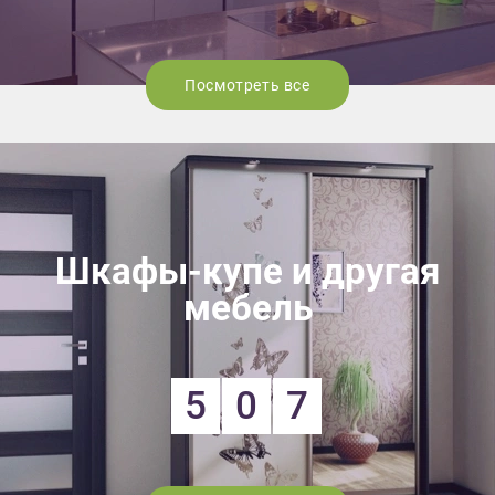
Посмотреть все
Шкафы-купе и другая
мебель
5
0
7