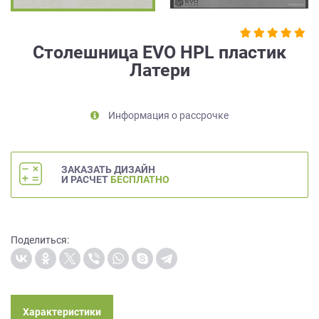
на
обработку
персональных
Столешница EVO HPL пластик
данных
,
Латери
а
также
Согласие
на
Информация о рассрочке
обработку
персональных
данных
ЗАКАЗАТЬ ДИЗАЙН
метрическими
И РАСЧЕТ
БЕСПЛАТНО
программами
в
порядке
и
Поделиться:
на
условиях
Политики
обработки
персональных
Характеристики