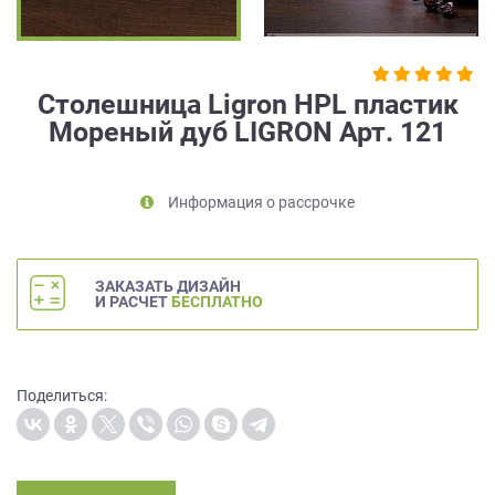
на
обработку
персональных
данных
,
Столешница Ligron HPL пластик
а
Мореный дуб LIGRON Арт. 121
также
Согласие
на
обработку
Информация о рассрочке
персональных
данных
метрическими
ЗАКАЗАТЬ ДИЗАЙН
программами
И РАСЧЕТ
БЕСПЛАТНО
в
порядке
и
на
Поделиться:
условиях
Политики
обработки
персональных