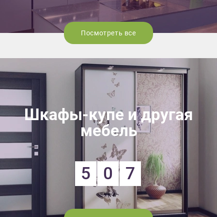
Посмотреть все
Шкафы-купе и другая
мебель
5
0
7