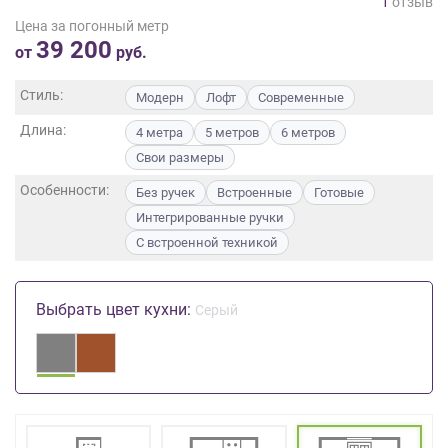
1
отзыв
на
Цена за погонный метр
обработку
39 200
от
руб.
персональных
данных
,
Стиль:
Модерн
Лофт
Современные
а
также
Длина:
4 метра
5 метров
6 метров
Согласие
Свои размеры
на
обработку
Особенности:
Без ручек
Встроенные
Готовые
персональных
Интегрированные ручки
данных
С встроенной техникой
метрическими
программами
в
Выбрать цвет кухни:
порядке
Серый
и
на
условиях
Политики
обработки
персональных