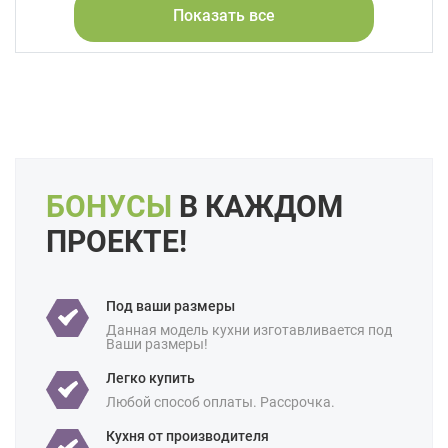
Свои размеры
Показать все
Отделка:
Под бетон
Особенности:
Без ручек
Встроенные
Готовые
Интегрированные ручки
С встроенной техникой
Производство:
Российские
БОНУСЫ
В КАЖДОМ
Ценовая
Премиум-класс
категория:
ПРОЕКТЕ!
Площадь:
10 кв м
12 кв м
18 кв м
Под ваши размеры
Данная модель кухни изготавливается под
Ваши размеры!
Легко купить
Любой способ оплаты. Рассрочка.
Кухня от производителя