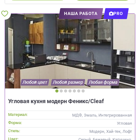
НАША РАБОТА
PRO
Угловая кухня модерн Феникс/Cleaf
Материал:
МДФ, Эмаль, Интегрированная
ручка, Стекло
Форма:
Угловая
Стиль:
Модерн, Хай-тек, Лофт
Цвет:
Серый, Бежевый, Капучино,