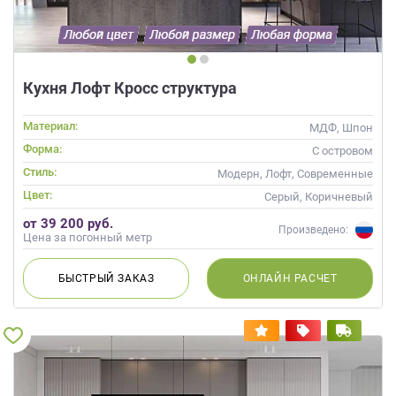
данных.
Кухня Лофт Кросс структура
Материал:
МДФ, Шпон
Форма:
С островом
Стиль:
Модерн, Лофт, Современные
Цвет:
Серый, Коричневый
от 39 200 руб.
Произведено:
Цена за погонный метр
БЫСТРЫЙ
ЗАКАЗ
ОНЛАЙН
РАСЧЕТ