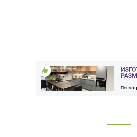
на
обработку
персональных
данных
,
а
также
Согласие
на
обработку
персональных
ИЗГО
данных
РАЗМ
метрическими
программами
в
Посмотр
порядке
и
на
условиях
Политики
обработки
персональных