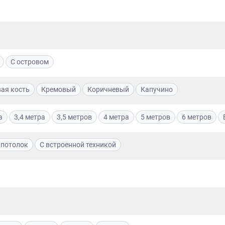
С островом
ая кость
Кремовый
Коричневый
Капучино
Нет времени? П
Наши салоны да
а
3,4 метра
3,5 метров
4 метра
5 метров
6 метров
Не нашли нужную модель
вас?
или фасад мебели?
 потолок
С встроенной техникой
Дизайнер приедет к вам, замерит пом
дизайн-проект и предоставит чертежи
Разработаем и изготовим мебель любой сложности! Возможно
изготовление образца модели перед заказом
совершенно
БЕСПЛАТНО*
. Даже если 
*минимальная стоимость проекта от 1
Что от вас треб