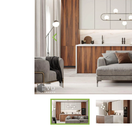
все
вопросы!
Ваше
имя
Ваш
телефон*
править
заявку
Нажимая
на
кнопку
"Отправить",
вы
даете
Согласие