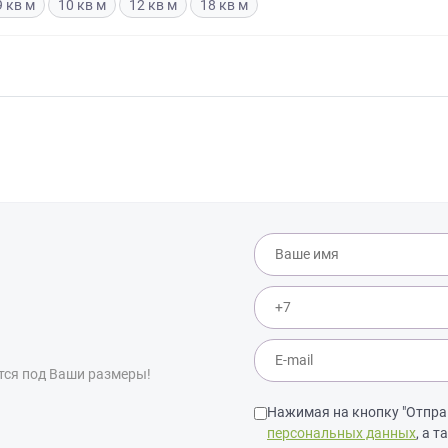
9 кв м
10 кв м
12 кв м
18 кв м
Просто заполните форму и получите к
выходя из дома.
лите эскиз/фото
Согласуем фабричный
Изготовим вашу ме
чертеж
фабрике
Что от вас требуется?
ПРИГЛАСИТЬ ДИЗ
Просто заполните форму и получите качественную мебель не
Нажимая на кнопку "Отправить",
выходя из дома.
обработку персональных данных
,
обработку персональных данн
программами
в порядке и на услови
ЗАКАЗАТЬ РАСЧЕТ
й дизайнер
персональных дан
цами
ая на кнопку “Отправить”, вы принимаете условия
Политики конфиденциал
тся под Ваши размеры!
Нажимая на кнопку "Отправ
персональных данных
, а 