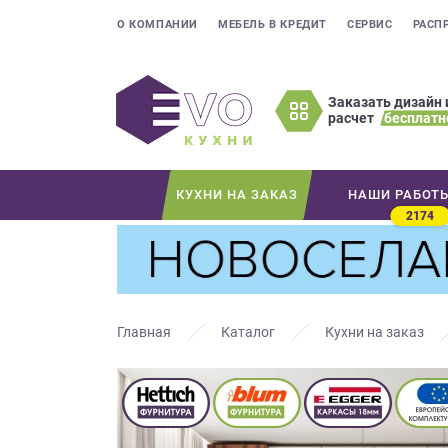
О КОМПАНИИ
МЕБЕЛЬ В КРЕДИТ
СЕРВИС
РАСП
Заказать дизайн 
расчет
бесплатн
Оставьте
ваши
контактные
КУХНИ НА ЗАКАЗ
НАШИ РАБОТ
данные
2174
Мы
свяжемся
с
вами
в
Главная
Каталог
Кухни на заказ
ближайшее
время
и
ответим
на