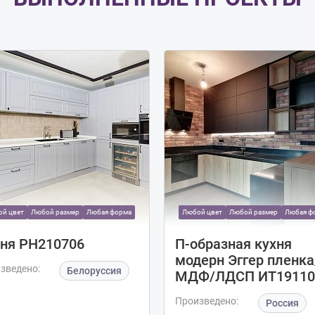
й цвет
Любой размер
Любая форма
Любой цвет
Любой размер
Любая ф
ня РН210706
П-образная кухня
модерн Эггер пленка
зведено:
Белоруссия
МДФ/ЛДСП ИТ19110
Произведено:
Россия