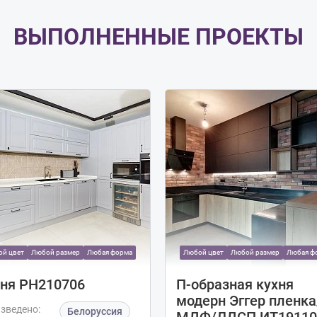
ВЫПОЛНЕННЫЕ ПРОЕКТЫ
й цвет
Любой размер
Любая форма
Любой цвет
Любой размер
Любая ф
ня РН210706
П-образная кухня
модерн Эггер пленка
зведено:
Белоруссия