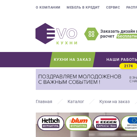
О КОМПАНИИ
МЕБЕЛЬ В КРЕДИТ
СЕРВИС
РАСП
Заказать дизайн 
расчет
бесплатн
Оставьте
ваши
контактные
КУХНИ НА ЗАКАЗ
НАШИ РАБОТ
данные
2174
Мы
свяжемся
с
вами
в
Главная
Каталог
Кухни на заказ
ближайшее
время
и
ответим
на