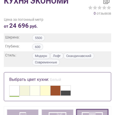
КУХНЯ ЭКОНОМИ
на
обработку
0
отзывов
персональных
Цена за погонный метр
данных
,
24 696
а
от
руб.
также
Согласие
Ширина:
5500
на
Глубина:
обработку
600
персональных
Стиль:
Модерн
Лофт
Скандинавский
данных
Современные
метрическими
программами
в
Выбрать цвет кухни:
порядке
Белый
и
на
условиях
Политики
обработки
персональных